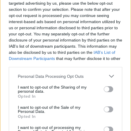
targeted advertising by us, please use the below opt-out
section to confirm your selection. Please note that after your
+ Letras de Xavier Rudd
opt-out request is processed you may continue seeing
Discografía
Biografía
Ranking
Fotos
Foro
interest-based ads based on personal information utilized by
us or personal information disclosed to third parties prior to
your opt-out. You may separately opt-out of the further
disclosure of your personal information by third parties on the
Ranking de Xavier Rudd
IAB’s list of downstream participants. This information may
also be disclosed by us to third parties on the
IAB’s List of
Xavier Rudd
no está entre los 500 artistas más
Downstream Participants
that may further disclose it to other
third parties.
apoyados y visitados de esta semana.
¿Apoyar a Xavier Rudd?
Personal Data Processing Opt Outs
3
0
I want to opt-out of the Sharing of my
personal data.
Opted In
Ranking de Xavier Rudd
TOP Música
I want to opt-out of the Sale of my
Personal Data.
Opted In
I want to opt-out of processing my