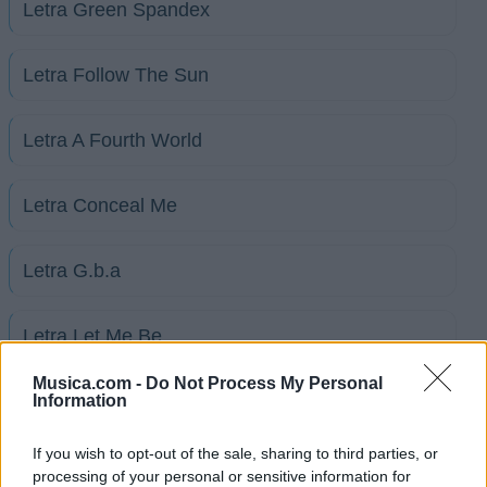
Letra Green Spandex
Letra Follow The Sun
Letra A Fourth World
Letra Conceal Me
Letra G.b.a
Letra Let Me Be
Musica.com -
Do Not Process My Personal
Letra Light The Shade
Information
If you wish to opt-out of the sale, sharing to third parties, or
Letra Little Chief
processing of your personal or sensitive information for