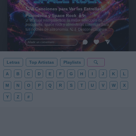
🪐🚀 Canciones para Ver las Estrellas:
Psicodelia y Space Rock 🎸✨
🌌🚀 Viaje intergaláctico: la mejor selección de
psicodelia, space rock y atmósferas cósmicas para
tus noches de astronomía. 🪐🎸 Desconecta, mira
al firmamento y siente la gravedad cero. 💾 ¡Guarda
esta colección para tu próxima noche estrellada!
Añadir un comentario ...
✨⭐
Letras
Top Artistas
Playlists
A
B
C
D
E
F
G
H
I
J
K
L
M
N
O
P
Q
R
S
T
U
V
W
X
Y
Z
#