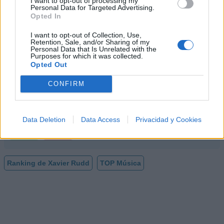
I want to opt-out of processing my
Personal Data for Targeted Advertising.
Opted In
Discografía
Biografía
Ranking
Fotos
Foro
I want to opt-out of Collection, Use,
Retention, Sale, and/or Sharing of my
Personal Data that Is Unrelated with the
Purposes for which it was collected.
Ranking de Xavier Rudd
Opted Out
Xavier Rudd
no está entre los 500 artistas más
CONFIRM
apoyados y visitados de esta semana.
¿Apoyar a Xavier Rudd?
Data Deletion
Data Access
Privacidad y Cookies
3
0
Ranking de Xavier Rudd
TOP Música