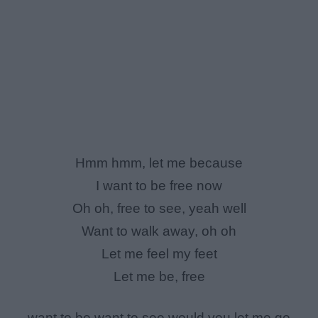
Hmm hmm, let me because
I want to be free now
Oh oh, free to see, yeah well
Want to walk away, oh oh
Let me feel my feet
Let me be, free
want to be want to see would you let me go