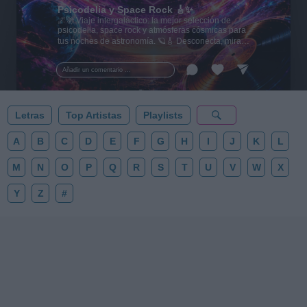
Psicodelia y Space Rock 🎸✨
🌌🚀 Viaje intergaláctico: la mejor selección de
psicodelia, space rock y atmósferas cósmicas para
tus noches de astronomía. 🪐🎸 Desconecta, mira
al firmamento y siente la gravedad cero. 💾 ¡Guarda
esta colección para tu próxima noche estrellada!
Añadir un comentario ...
✨⭐
Letras
Top Artistas
Playlists
A
B
C
D
E
F
G
H
I
J
K
L
M
N
O
P
Q
R
S
T
U
V
W
X
Y
Z
#