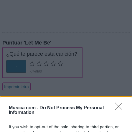
Puntuar 'Let Me Be'
¿Qué te parece esta canción?
-
0 votos
Imprimir letra
Musica.com -
Do Not Process My Personal
+ Xavier Rudd
Information
Letra Green Spandex
If you wish to opt-out of the sale, sharing to third parties, or