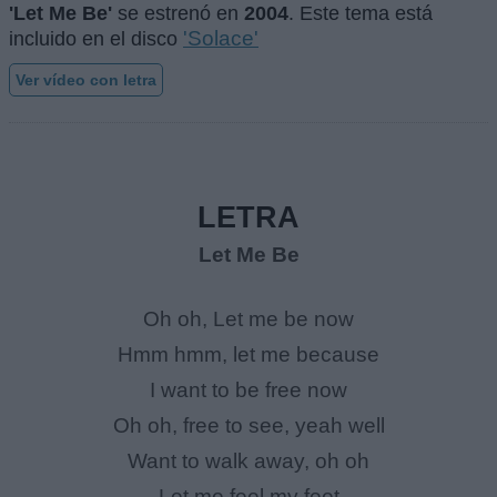
'Let Me Be'
se estrenó en
2004
. Este tema está
'Solace'
incluido en el disco
Ver vídeo con letra
LETRA
Let Me Be
Oh oh, Let me be now
Hmm hmm, let me because
I want to be free now
Oh oh, free to see, yeah well
Want to walk away, oh oh
Let me feel my feet