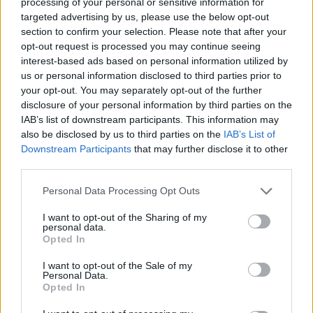
processing of your personal or sensitive information for
targeted advertising by us, please use the below opt-out
Letra Little Chief
section to confirm your selection. Please note that after your
opt-out request is processed you may continue seeing
interest-based ads based on personal information utilized by
Letra Follow The Sun
us or personal information disclosed to third parties prior to
your opt-out. You may separately opt-out of the further
disclosure of your personal information by third parties on the
Letra A Fourth World
IAB’s list of downstream participants. This information may
also be disclosed by us to third parties on the
IAB’s List of
Letra Conceal Me
Downstream Participants
that may further disclose it to other
third parties.
Letra G.b.a
Personal Data Processing Opt Outs
I want to opt-out of the Sharing of my
personal data.
Letra Let Me Be
Opted In
I want to opt-out of the Sale of my
Letra Light The Shade
Personal Data.
Opted In
+ Letras de Xavier Rudd