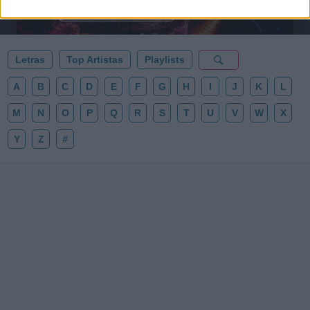
esta colección para tu próxima noche estrellada!
Añadir un comentario ...
✨⭐
Letras
Top Artistas
Playlists
A
B
C
D
E
F
G
H
I
J
K
L
M
N
O
P
Q
R
S
T
U
V
W
X
Y
Z
#