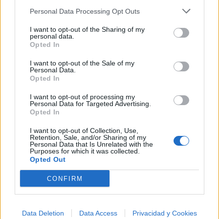
Personal Data Processing Opt Outs
I want to opt-out of the Sharing of my
personal data.
Opted In
I want to opt-out of the Sale of my
Personal Data.
Opted In
I want to opt-out of processing my
Personal Data for Targeted Advertising.
Opted In
I want to opt-out of Collection, Use,
Retention, Sale, and/or Sharing of my
Personal Data that Is Unrelated with the
Purposes for which it was collected.
Opted Out
🪐🚀 Canciones para Ver las Estrellas:
CONFIRM
Psicodelia y Space Rock 🎸✨
🌌🚀 Viaje intergaláctico: la mejor selección de
psicodelia, space rock y atmósferas cósmicas para
tus noches de astronomía. 🪐🎸 Desconecta, mira
Data Deletion
Data Access
Privacidad y Cookies
al firmamento y siente la gravedad cero. 💾 ¡Guarda