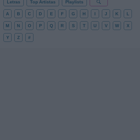
Letras
Top Artistas
Playlists
A
B
C
D
E
F
G
H
I
J
K
L
M
N
O
P
Q
R
S
T
U
V
W
X
Y
Z
#