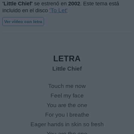
'Little Chief'
se estrenó en
2002
. Este tema está
'To Let'
incluido en el disco
Ver vídeo con letra
LETRA
Little Chief
Touch me now
Feel my face
You are the one
For you I breathe
Eager hands in skin so fresh
You are the one