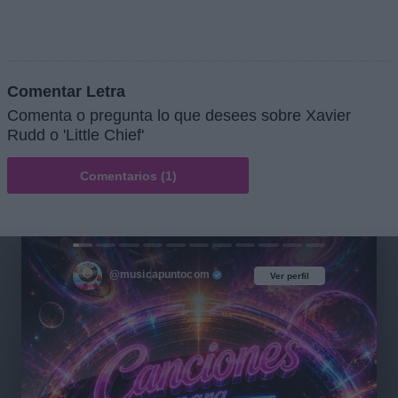
Comentar Letra
Comenta o pregunta lo que desees sobre Xavier
Rudd o 'Little Chief'
Comentarios (1)
@musicapuntocom
Ver perfil
Ver perfil