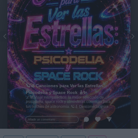
🪐🚀 Canciones para Ver las Estrellas:
Psicodelia y Space Rock 🎸✨
🌌🚀 Viaje intergaláctico: la mejor selección de
psicodelia, space rock y atmósferas cósmicas para
tus noches de astronomía. 🪐🎸 Desconecta, mira
al firmamento y siente la gravedad cero. 💾 ¡Guarda
esta colección para tu próxima noche estrellada!
Añadir un comentario ...
✨⭐