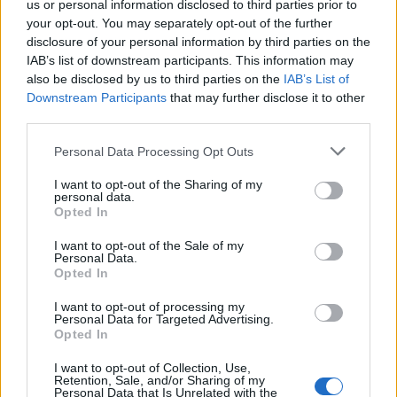
us or personal information disclosed to third parties prior to
your opt-out. You may separately opt-out of the further
disclosure of your personal information by third parties on the
Letra Conceal Me
IAB’s list of downstream participants. This information may
also be disclosed by us to third parties on the
IAB’s List of
Letra G.b.a
Downstream Participants
that may further disclose it to other
third parties.
Letra Let Me Be
Personal Data Processing Opt Outs
I want to opt-out of the Sharing of my
personal data.
Letra Light The Shade
Opted In
I want to opt-out of the Sale of my
+ Letras de Xavier Rudd
Personal Data.
Opted In
Discografía
Biografía
Ranking
Fotos
Foro
I want to opt-out of processing my
Personal Data for Targeted Advertising.
Opted In
Ranking de Xavier Rudd
I want to opt-out of Collection, Use,
Retention, Sale, and/or Sharing of my
Personal Data that Is Unrelated with the
Xavier Rudd
no está entre los 500 artistas más