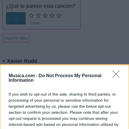
¿Qué te parece esta canción?
-
0 votos
Imprimir letra
+ Xavier Rudd
Letra Green Spandex
Musica.com -
Do Not Process My Personal
Information
Letra Little Chief
If you wish to opt-out of the sale, sharing to third parties, or
processing of your personal or sensitive information for
targeted advertising by us, please use the below opt-out
Letra Follow The Sun
section to confirm your selection. Please note that after your
opt-out request is processed you may continue seeing
interest-based ads based on personal information utilized by
Letra A Fourth World