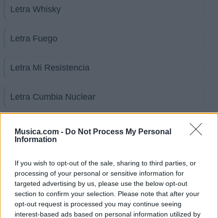
Letra Whisky
Letra Fuego
Letra Mi Resistencia
Letra Cumbia Nuclear
Letra Vete
Musica.com -
Do Not Process My Personal
Information
+ Letras de Cálmese Banda Brava
If you wish to opt-out of the sale, sharing to third parties, or
Biografía
Ranking
Foro
processing of your personal or sensitive information for
targeted advertising by us, please use the below opt-out
section to confirm your selection. Please note that after your
opt-out request is processed you may continue seeing
Ranking de Cálmese Banda Brava
interest-based ads based on personal information utilized by