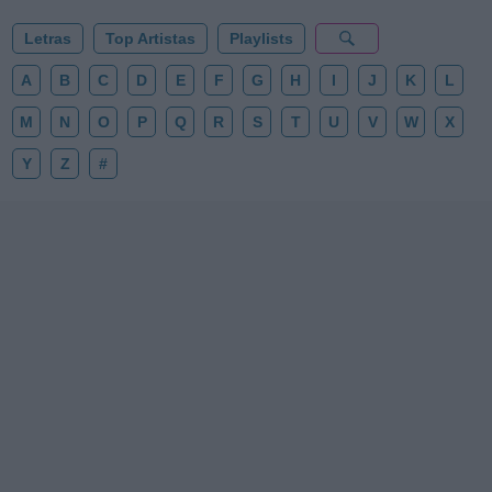
Letras
Top Artistas
Playlists
A
B
C
D
E
F
G
H
I
J
K
L
M
N
O
P
Q
R
S
T
U
V
W
X
Y
Z
#