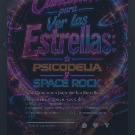
🪐🚀 Canciones para Ver las Estrellas:
Psicodelia y Space Rock 🎸✨
🌌🚀 Viaje intergaláctico: la mejor selección de
psicodelia, space rock y atmósferas cósmicas para
tus noches de astronomía. 🪐🎸 Desconecta, mira
al firmamento y siente la gravedad cero. 💾 ¡Guarda
esta colección para tu próxima noche estrellada!
Añadir un comentario ...
✨⭐