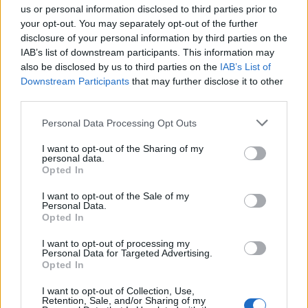
us or personal information disclosed to third parties prior to
Cálmese Banda Brava
no está entre los 500
your opt-out. You may separately opt-out of the further
artistas más apoyados y visitados de esta semana.
disclosure of your personal information by third parties on the
IAB’s list of downstream participants. This information may
¿Apoyar a Cálmese Banda Brava?
also be disclosed by us to third parties on the
IAB’s List of
Downstream Participants
that may further disclose it to other
8
0
third parties.
Personal Data Processing Opt Outs
Ranking de Cálmese Banda Brava
TOP Música
I want to opt-out of the Sharing of my
personal data.
Opted In
I want to opt-out of the Sale of my
Personal Data.
Opted In
I want to opt-out of processing my
Personal Data for Targeted Advertising.
Opted In
I want to opt-out of Collection, Use,
Retention, Sale, and/or Sharing of my