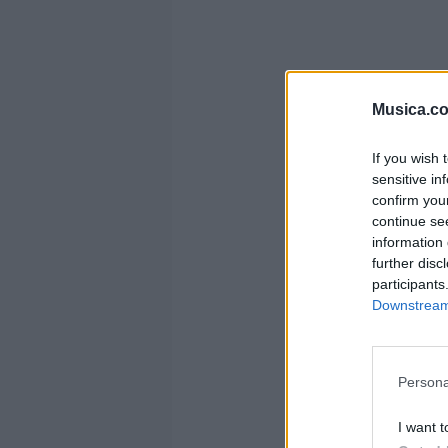
Musica.c
If you wish 
sensitive in
confirm you
continue se
information 
further disc
participants
Downstream 
Persona
I want t