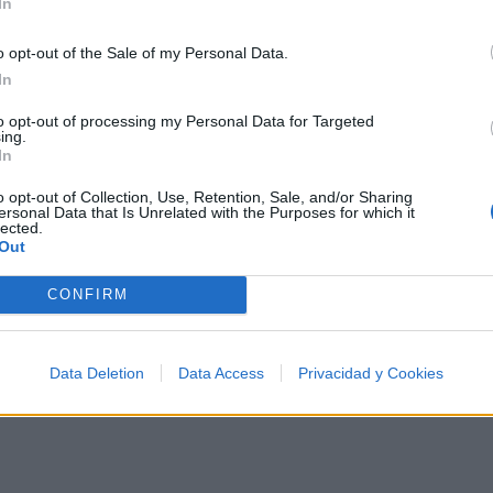
In
Vete de mi vida ya no quiero verte (¡Vete vete!)
o opt-out of the Sale of my Personal Data.
In
vete de mi vida llévate en tu mente (¡Vete vete!)
Vete de mi vida ya no quiero verte (¡Vete vete!)
to opt-out of processing my Personal Data for Targeted
ing.
vete de mi vida llévate en tu mente ¡Vete vete!!!
In
o opt-out of Collection, Use, Retention, Sale, and/or Sharing
ersonal Data that Is Unrelated with the Purposes for which it
lected.
Out
CONFIRM
Data Deletion
Data Access
Privacidad y Cookies