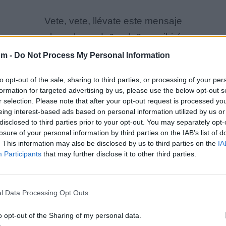
Vete, vete, llévate este mensaje
el que hace daño, daño recibirá
vete de mi vida ya no quiero escuchar
om -
Do Not Process My Personal Information
las falsas mentiras que de tu boca saldrán
to opt-out of the sale, sharing to third parties, or processing of your per
formation for targeted advertising by us, please use the below opt-out s
r selection. Please note that after your opt-out request is processed y
eing interest-based ads based on personal information utilized by us or
disclosed to third parties prior to your opt-out. You may separately opt-
losure of your personal information by third parties on the IAB’s list of
. This information may also be disclosed by us to third parties on the
IA
Participants
that may further disclose it to other third parties.
l Data Processing Opt Outs
o opt-out of the Sharing of my personal data.