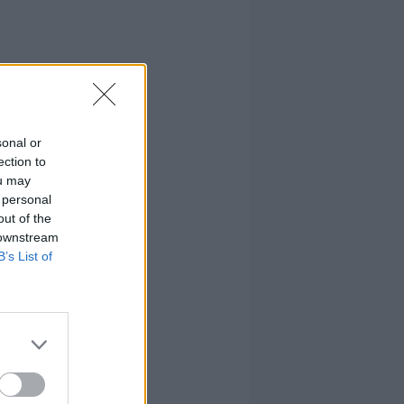
sonal or
ection to
ou may
 personal
out of the
 downstream
B’s List of