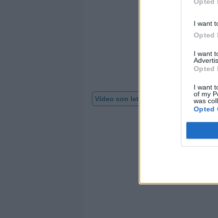
Opted 
I want t
Opted 
I want 
Advertis
Opted 
I want t
of my P
Vídeo con letra
was col
Opted 