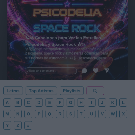
🪐🚀 Canciones para Ver las Estrellas:
Psicodelia y Space Rock 🎸✨
🌌🚀 Viaje intergaláctico: la mejor selección de
psicodelia, space rock y atmósferas cósmicas para
tus noches de astronomía. 🪐🎸 Desconecta, mira
al firmamento y siente la gravedad cero. 💾 ¡Guarda
esta colección para tu próxima noche estrellada!
Añadir un comentario ...
✨⭐
Letras
Top Artistas
Playlists
A
B
C
D
E
F
G
H
I
J
K
L
M
N
O
P
Q
R
S
T
U
V
W
X
Y
Z
#