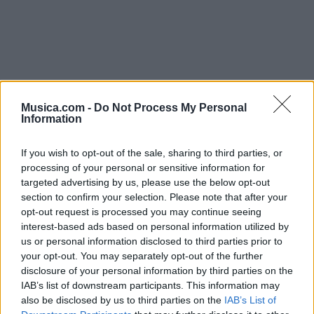
Musica.com -
Do Not Process My Personal
Information
Baby, me tienen entre la espada y la pared
Que me acepten porque no te soltaré
If you wish to opt-out of the sale, sharing to third parties, or
Hay cosas que nadie ve
processing of your personal or sensitive information for
targeted advertising by us, please use the below opt-out
Dile’ que mi corazón te lo entregue
section to confirm your selection. Please note that after your
Qué tú eres otra desde que llegué
opt-out request is processed you may continue seeing
interest-based ads based on personal information utilized by
us or personal information disclosed to third parties prior to
Que me acepten porque no te soltaré (Eh-eh)
your opt-out. You may separately opt-out of the further
disclosure of your personal information by third parties on the
IAB’s list of downstream participants. This information may
Vídeo con letra
also be disclosed by us to third parties on the
IAB’s List of