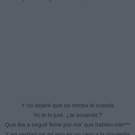
Y no dejaré que se rompa la cuerda
Yo te lo juré, ¿te acuerda’?
Que iba a seguir firme por má’ que hablen mie***
Y en verdad pa’ mí eso es un cero a la izquierda