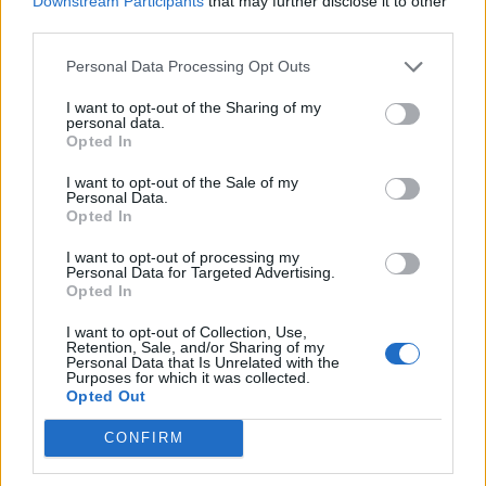
Downstream Participants
that may further disclose it to other
third parties.
Personal Data Processing Opt Outs
I want to opt-out of the Sharing of my
personal data.
Opted In
I want to opt-out of the Sale of my
Personal Data.
Opted In
I want to opt-out of processing my
Personal Data for Targeted Advertising.
Opted In
I want to opt-out of Collection, Use,
Retention, Sale, and/or Sharing of my
Personal Data that Is Unrelated with the
Puntuar 'Entre La Espada Y La Pared'
Purposes for which it was collected.
Opted Out
¿Qué te parece esta canción?
CONFIRM
5,00
3 votos