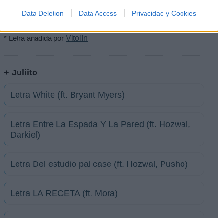
Data Deletion
Data Access
Privacidad y Cookies
Imprimir letra
* Letra añadida por
Vitolín
+ Juliito
Letra White (ft. Bryant Myers)
Letra Entre La Espada Y La Pared (ft. Hozwal,
Darkiel)
Letra Del estudio pal case (ft. Hozwal, Pusho)
Letra LA RECETA (ft. Mora)