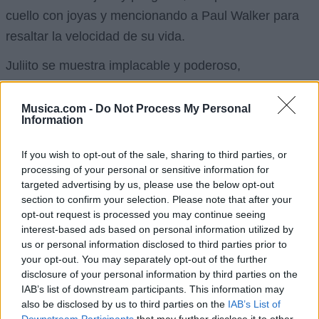
cuello con joyas y mencionando a Paul Walker para
resaltar la velocidad de su vida.
Juliito se muestra implacable y poderoso,
estableciendo que cualquiera que lo desafíe caerá.
Refuerza su mensaje con referencias a la violencia y
Musica.com -
Do Not Process My Personal
Information
la fuerza, destacando su dominio y control sobre su
entorno. A pesar de la dureza de sus palabras,
If you wish to opt-out of the sale, sharing to third parties, or
también muestra un amor por la música y por la calle,
processing of your personal or sensitive information for
targeted advertising by us, please use the below opt-out
destacando su lealtad a su estilo de vida.
section to confirm your selection. Please note that after your
opt-out request is processed you may continue seeing
En medio de versos agresivos y desafiantes, Juliito
interest-based ads based on personal information utilized by
también reflexiona sobre su pasado y su ascenso
us or personal information disclosed to third parties prior to
desde la pobreza, marcando su éxito como una
your opt-out. You may separately opt-out of the further
disclosure of your personal information by third parties on the
victoria personal. Expresa su determinación de
IAB’s list of downstream participants. This information may
alcanzar la grandeza y la riqueza, utilizando su
also be disclosed by us to third parties on the
IAB’s List of
Downstream Participants
that may further disclose it to other