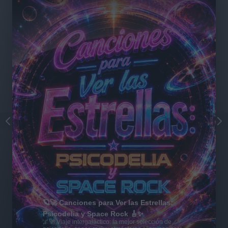
🪐🚀 Canciones para Ver las Estrellas:
Psicodelia y Space Rock 🎸✨
🌌🚀 Viaje intergaláctico: la mejor selección de