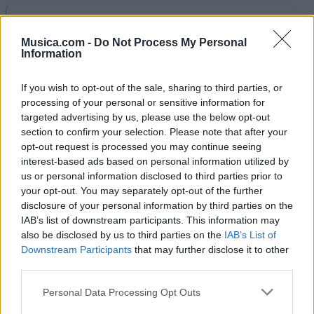
Letra Con La Misma Espina (ft. Caracter
Norteño)
Musica.com -
Do Not Process My Personal
Information
Letra Limosna De Un Hijo (ft. Los Baron De
If you wish to opt-out of the sale, sharing to third parties, or
Apodaca)
processing of your personal or sensitive information for
targeted advertising by us, please use the below opt-out
section to confirm your selection. Please note that after your
Letra Chiquilla Cariñosa (ft. Pesado)
opt-out request is processed you may continue seeing
interest-based ads based on personal information utilized by
+ Letras de Catarino Leos
us or personal information disclosed to third parties prior to
your opt-out. You may separately opt-out of the further
Biografía
Ranking
Foro
disclosure of your personal information by third parties on the
IAB’s list of downstream participants. This information may
also be disclosed by us to third parties on the
IAB’s List of
Downstream Participants
that may further disclose it to other
third parties.
Personal Data Processing Opt Outs