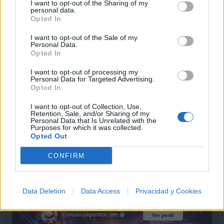
I want to opt-out of the Sharing of my
personal data.
Opted In
I want to opt-out of the Sale of my
Personal Data.
Opted In
I want to opt-out of processing my
Personal Data for Targeted Advertising.
Opted In
I want to opt-out of Collection, Use,
Comentar Letra
Retention, Sale, and/or Sharing of my
Personal Data that Is Unrelated with the
Comenta o pregunta lo que desees sobre Catarino
Purposes for which it was collected.
Leos o 'Buscando A Mi Morena'
Opted Out
CONFIRM
Comentar
Data Deletion
Data Access
Privacidad y Cookies
@musicapuntocom
Ver perfil
Ver perfil