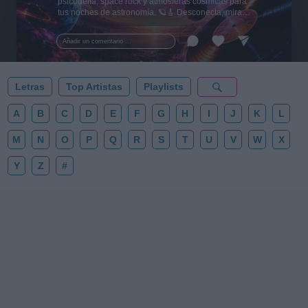
psicodelia, space rock y atmósferas cósmicas para
tus noches de astronomía. 🪐🎸 Desconecta, mira
al firmamento y siente la gravedad cero. 💾 ¡Guarda
esta colección para tu próxima noche estrellada!
Añadir un comentario ...
✨⭐
Letras
Top Artistas
Playlists
A
B
C
D
E
F
G
H
I
J
K
L
M
N
O
P
Q
R
S
T
U
V
W
X
Y
Z
#