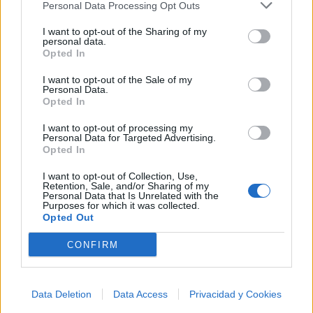
Personal Data Processing Opt Outs
Letra Limosna De Un Hijo (ft. Los Baron De
Apodaca)
I want to opt-out of the Sharing of my
personal data.
Opted In
Letra Chiquilla Cariñosa (ft. Pesado)
I want to opt-out of the Sale of my
Personal Data.
Opted In
Letra Pero Como Voy A Odiarte (ft. Pesado)
I want to opt-out of processing my
Personal Data for Targeted Advertising.
+ Letras de Catarino Leos
Opted In
Biografía
Ranking
Foro
I want to opt-out of Collection, Use,
Retention, Sale, and/or Sharing of my
Personal Data that Is Unrelated with the
Purposes for which it was collected.
Opted Out
CONFIRM
Data Deletion
Data Access
Privacidad y Cookies