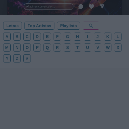
al firmamento y siente la gravedad cero. 💾 ¡Guarda
esta colección para tu próxima noche estrellada!
Añadir un comentario ...
✨⭐
Letras
Top Artistas
Playlists
A
B
C
D
E
F
G
H
I
J
K
L
M
N
O
P
Q
R
S
T
U
V
W
X
Y
Z
#