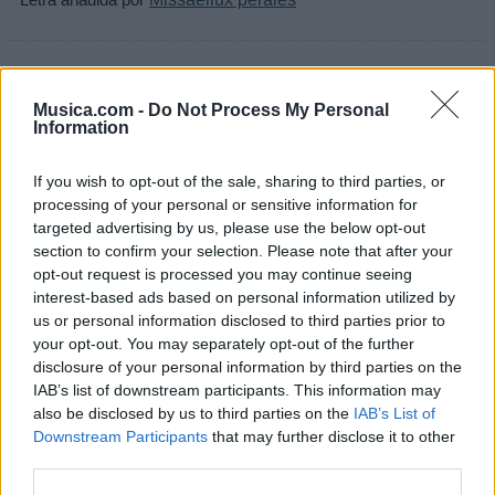
+ Catarino Leos
Musica.com -
Do Not Process My Personal
Letra Popurri De Cumbias (ft. Salomon Robles)
Information
If you wish to opt-out of the sale, sharing to third parties, or
Letra Popurri De Cumbias (ft. Salomon Robles)
processing of your personal or sensitive information for
targeted advertising by us, please use the below opt-out
section to confirm your selection. Please note that after your
Letra Buscando A Mi Morena (ft. Los Maxximos)
opt-out request is processed you may continue seeing
interest-based ads based on personal information utilized by
us or personal information disclosed to third parties prior to
Letra Aviéntame (ft. Los Invasores de Nuevo
your opt-out. You may separately opt-out of the further
León)
disclosure of your personal information by third parties on the
IAB’s list of downstream participants. This information may
also be disclosed by us to third parties on the
IAB’s List of
Letra Con La Misma Espina (ft. Caracter
Downstream Participants
that may further disclose it to other
Norteño)
third parties.