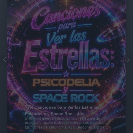
🪐🚀 Canciones para Ver las Estrellas:
Psicodelia y Space Rock 🎸✨
🌌🚀 Viaje intergaláctico: la mejor selección de
psicodelia, space rock y atmósferas cósmicas para
tus noches de astronomía. 🪐🎸 Desconecta, mira