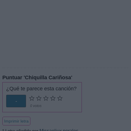
Puntuar 'Chiquilla Cariñosa'
¿Qué te parece esta canción?
-
0 votos
Imprimir letra
* Letra añadida por
Missaeliux perales