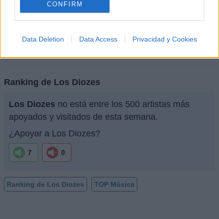
CONFIRM
+ Letras de Los Diozes
Data Deletion
Data Access
Privacidad y Cookies
Discografía
Biografía
Ranking
Foro
Ranking de Los Diozes
Los Diozes
no está entre los 500 artistas más
apoyados y visitados de esta semana.
¿Apoyar a Los Diozes?
7
0
Ranking de Los Diozes
TOP Música