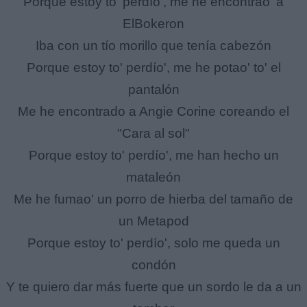
Porque estoy to' perdío', me he encontrao' a
ElBokeron
Iba con un tío morillo que tenía cabezón
Porque estoy to' perdío', me he potao' to' el
pantalón
Me he encontrado a Angie Corine coreando el
"Cara al sol"
Porque estoy to' perdío', me han hecho un
mataleón
Me he fumao' un porro de hierba del tamaño de
un Metapod
Porque estoy to' perdío', solo me queda un
condón
Y te quiero dar más fuerte que un sordo le da a un