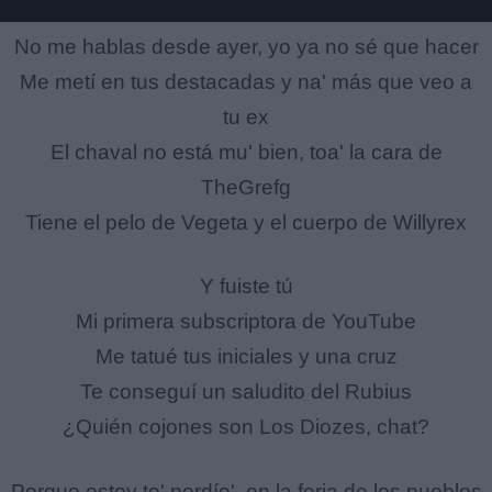
No me hablas desde ayer, yo ya no sé que hacer
Me metí en tus destacadas y na' más que veo a
tu ex
El chaval no está mu' bien, toa' la cara de
TheGrefg
Tiene el pelo de Vegеta y el cuerpo de Willyrеx
Y fuiste tú
Mi primera subscriptora de YouTube
Me tatué tus iniciales y una cruz
Te conseguí un saludito del Rubius
¿Quién cojones son Los Diozes, chat?
Porque estoy to' perdío', en la feria de los pueblos