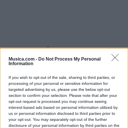
Puntuar 'TO PERDÍO'
Musica.com -
Do Not Process My Personal
¿Qué te parece esta canción?
Information
3,00
If you wish to opt-out of the sale, sharing to third parties, or
2 votos
processing of your personal or sensitive information for
targeted advertising by us, please use the below opt-out
Imprimir letra
section to confirm your selection. Please note that after your
* Letra añadida por
opt-out request is processed you may continue seeing
Hawli
interest-based ads based on personal information utilized by
us or personal information disclosed to third parties prior to
your opt-out. You may separately opt-out of the further
+ Los Diozes
disclosure of your personal information by third parties on the