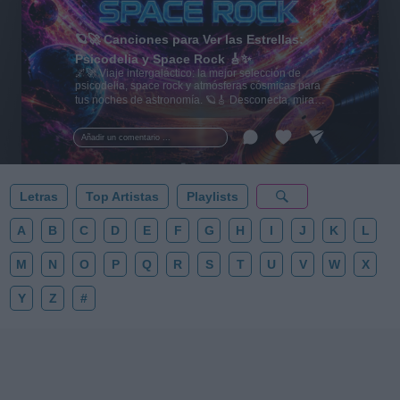
🪐🚀 Canciones para Ver las Estrellas:
Psicodelia y Space Rock 🎸✨
🌌🚀 Viaje intergaláctico: la mejor selección de
psicodelia, space rock y atmósferas cósmicas para
tus noches de astronomía. 🪐🎸 Desconecta, mira
al firmamento y siente la gravedad cero. 💾 ¡Guarda
esta colección para tu próxima noche estrellada!
Añadir un comentario ...
✨⭐
Letras
Top Artistas
Playlists
A
B
C
D
E
F
G
H
I
J
K
L
M
N
O
P
Q
R
S
T
U
V
W
X
Y
Z
#