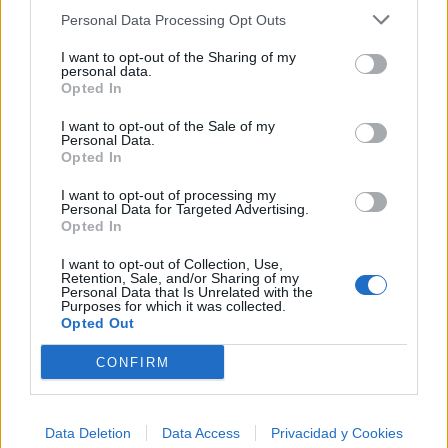
Personal Data Processing Opt Outs
I want to opt-out of the Sharing of my
personal data.
Opted In
I want to opt-out of the Sale of my
Personal Data.
Opted In
I want to opt-out of processing my
Personal Data for Targeted Advertising.
Opted In
I want to opt-out of Collection, Use,
Retention, Sale, and/or Sharing of my
Personal Data that Is Unrelated with the
Purposes for which it was collected.
Opted Out
🪐🚀 Canciones para Ver las Estrellas:
CONFIRM
Psicodelia y Space Rock 🎸✨
🌌🚀 Viaje intergaláctico: la mejor selección de
psicodelia, space rock y atmósferas cósmicas para
tus noches de astronomía. 🪐🎸 Desconecta, mira
Data Deletion
Data Access
Privacidad y Cookies
al firmamento y siente la gravedad cero. 💾 ¡Guarda