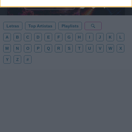
esta colección para tu próxima noche estrellada!
Añadir un comentario ...
✨⭐
Letras
Top Artistas
Playlists
A
B
C
D
E
F
G
H
I
J
K
L
M
N
O
P
Q
R
S
T
U
V
W
X
Y
Z
#