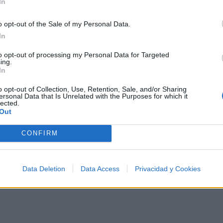
In
o opt-out of the Sale of my Personal Data.
In
to opt-out of processing my Personal Data for Targeted
ing.
In
Double P, el artista narra una historia llena de actitud
a su éxito en las redes sociales y su atractivo físico. Ex
o opt-out of Collection, Use, Retention, Sale, and/or Sharing
ersonal Data that Is Unrelated with the Purposes for which it
nales, ofreciendo en su lugar regalos extravagantes y 
lected.
Out
edonista y despreocupado, con menciones a la fiesta, el d
se muestra seguro de sí mismo y generoso con su parej
CONFIRM
demás. La canción transmite una sensación de libertad, d
so y un tono desenfadado.
Data Deletion
Data Access
Privacidad y Cookies