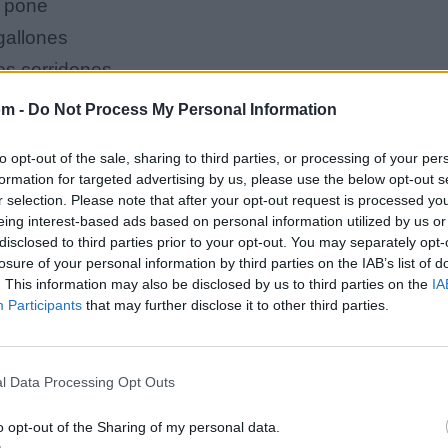
e pone
gallones
os corridones
acones
om -
Do Not Process My Personal Information
mamarme
to opt-out of the sale, sharing to third parties, or processing of your per
formation for targeted advertising by us, please use the below opt-out s
 la fama
r selection. Please note that after your opt-out request is processed y
eing interest-based ads based on personal information utilized by us or
disclosed to third parties prior to your opt-out. You may separately opt-
ce Gabbana
losure of your personal information by third parties on the IAB’s list of
. This information may also be disclosed by us to third parties on the
IA
Participants
that may further disclose it to other third parties.
en mi cama
l Data Processing Opt Outs
 no hay falla
o opt-out of the Sharing of my personal data.