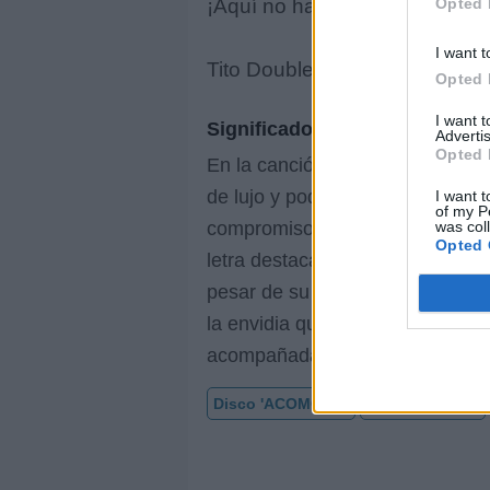
Opted 
¡Aquí no hay falla Mija!
I want t
Tito Double P
Opted 
I want 
Significado de la letra
Advertis
Opted 
En la canción 'ROSONES' de Tito 
de lujo y poder, con referencias 
I want t
of my P
compromisos románticos tradicio
was col
Opted 
letra destaca un estilo de vida h
pesar de su imagen arrogante, 
la envidia que despierta en los 
acompañada de un ritmo pegajo
Disco 'ACOMODO'
Vídeo con letra