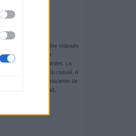
 y confianza. Se describe rodeado
presa su desinterés en
experiencias emocionantes. La
inero fácil y el amorío casual. A
a, aunque también consciente de
iversión y autenticidad,