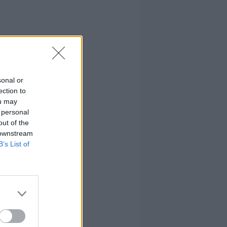
sonal or
ection to
ou may
 personal
out of the
 downstream
B’s List of