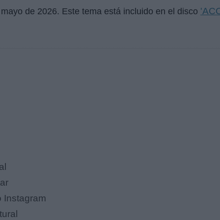
'AC
 mayo de 2026
. Este tema está incluido en el disco
al
tar
o Instagram
tural