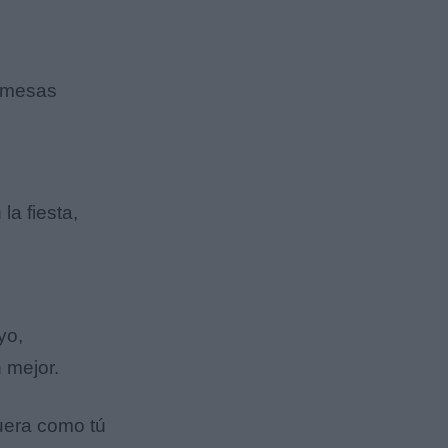
romesas
la fiesta,
yo,
 mejor.
uera como tú