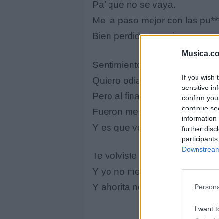
Pa’ que no se vaya.
Me la paso mejor con las pu***
Bien perdido, pero juro que es
Musica.c
Sentimientos extraños,
If you wish 
Quiero odiarte,
sensitive in
Pero al final siempre te extrañ
confirm you
continue se
Fueron meses, mejor dicho cas
information 
Y es que verte nomás me pate
further disc
participants
Downstream 
Te volviste más que puras p
Y yo no me daba cuenta,
Y ahorita no me interesa.
Persona
I want t