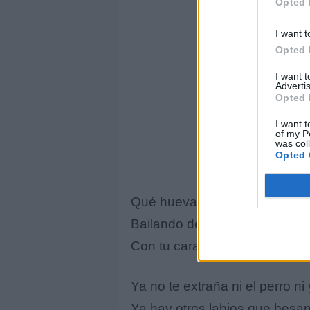
Opted 
I want t
Opted 
I want 
Advertis
Opted 
I want t
of my P
was col
Opted 
Qué hueva volverte a topar en 
Bailando de mesa en mesa
Con tu cara de coqueta.
Ya no te extraña ni el perro ni 
Ya hay otros labios que besa