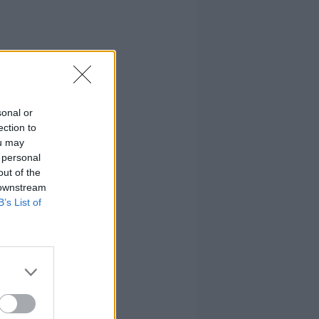
sonal or
ection to
ou may
 personal
out of the
 downstream
B’s List of