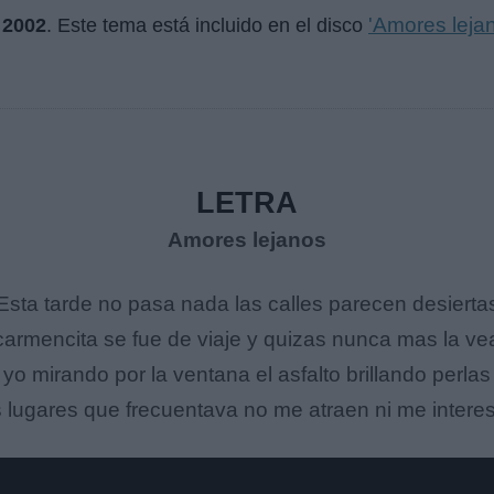
'Amores leja
n
2002
. Este tema está incluido en el disco
LETRA
Amores lejanos
Esta tarde no pasa nada las calles parecen desierta
carmencita se fue de viaje y quizas nunca mas la ve
yo mirando por la ventana el asfalto brillando perlas
s lugares que frecuentava no me atraen ni me intere