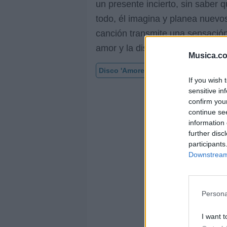
un presente incierto, sin saber 
todo, él imagina y planea nuevo
canción transmite una sensación
amor y la distancia.
Musica.c
Disco 'Amores lejanos'
Vídeo con l
If you wish 
sensitive in
confirm you
continue se
information 
further disc
participants
Downstream 
Persona
I want t