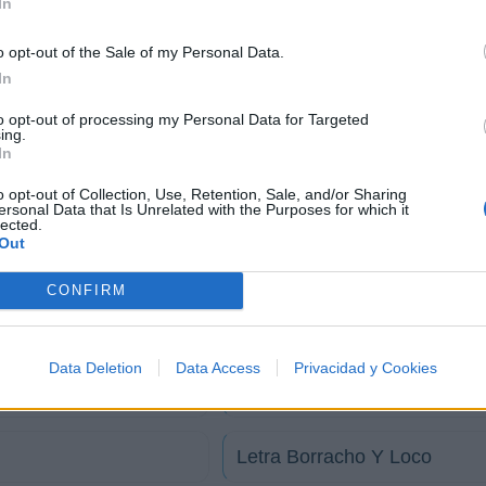
In
o opt-out of the Sale of my Personal Data.
In
to opt-out of processing my Personal Data for Targeted
ing.
In
o opt-out of Collection, Use, Retention, Sale, and/or Sharing
ersonal Data that Is Unrelated with the Purposes for which it
lected.
Out
CONFIRM
Data Deletion
Data Access
Privacidad y Cookies
Letra Luz De Día
Letra Borracho Y Loco