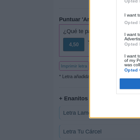
Opted 
I want t
Puntuar 'Amores lejanos'
Opted 
¿Qué te parece esta canción?
I want 
Advertis
Opted 
4,50
12 votos
I want t
of my P
was col
Imprimir letra
Opted 
* Letra añadida por
kamus
+ Enanitos Verdes
Letra Lamento Boliviano
Letra Tu Cárcel