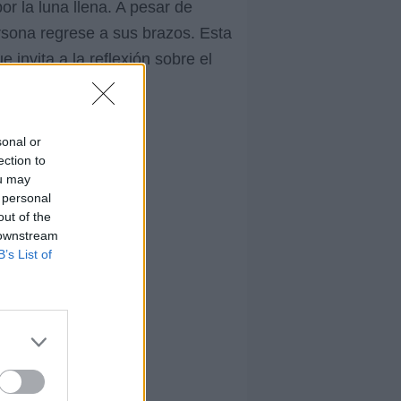
r la luna llena. A pesar de
rsona regrese a sus brazos. Esta
invita a la reflexión sobre el
sonal or
ection to
ou may
 personal
out of the
 downstream
B’s List of