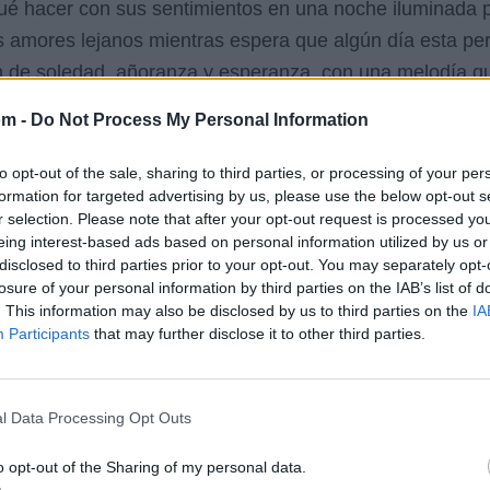
qué hacer con sus sentimientos en una noche iluminada po
s amores lejanos mientras espera que algún día esta pe
 de soledad, añoranza y esperanza, con una melodía que 
om -
Do Not Process My Personal Information
etra
to opt-out of the sale, sharing to third parties, or processing of your per
formation for targeted advertising by us, please use the below opt-out s
r selection. Please note that after your opt-out request is processed y
eing interest-based ads based on personal information utilized by us or
disclosed to third parties prior to your opt-out. You may separately opt-
losure of your personal information by third parties on the IAB’s list of
. This information may also be disclosed by us to third parties on the
IA
Participants
that may further disclose it to other third parties.
l Data Processing Opt Outs
o opt-out of the Sharing of my personal data.