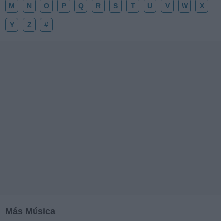
M
N
O
P
Q
R
S
T
U
V
W
X
Y
Z
#
Más Música