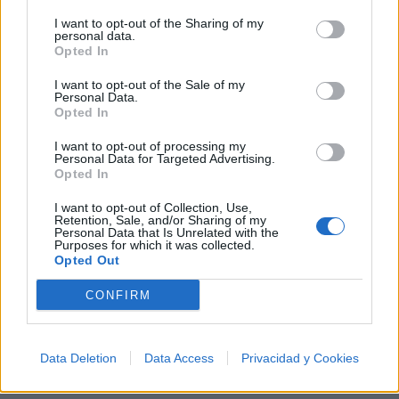
¿Apoyar a Roberto Carlos?
I want to opt-out of the Sharing of my
personal data.
Opted In
933
42
I want to opt-out of the Sale of my
Personal Data.
Opted In
Ranking de Roberto Carlos
TOP Música
I want to opt-out of processing my
Personal Data for Targeted Advertising.
Opted In
I want to opt-out of Collection, Use,
Retention, Sale, and/or Sharing of my
Personal Data that Is Unrelated with the
Purposes for which it was collected.
Opted Out
CONFIRM
Data Deletion
Data Access
Privacidad y Cookies