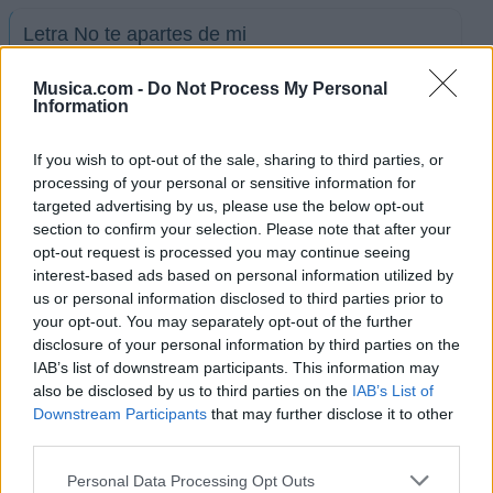
Letra No te apartes de mi
Musica.com -
Do Not Process My Personal
+ Letras de Roberto Carlos
Information
Discografía
Biografía
Curiosidades
Ranking
Fotos
If you wish to opt-out of the sale, sharing to third parties, or
Foro
processing of your personal or sensitive information for
targeted advertising by us, please use the below opt-out
section to confirm your selection. Please note that after your
opt-out request is processed you may continue seeing
Biografía de Roberto Carlos
interest-based ads based on personal information utilized by
Roberto Carlos: El Rey de la Música Brasileña
us or personal information disclosed to third parties prior to
your opt-out. You may separately opt-out of the further
disclosure of your personal information by third parties on the
IAB’s list of downstream participants. This information may
Ranking de Roberto Carlos
also be disclosed by us to third parties on the
IAB’s List of
Downstream Participants
that may further disclose it to other
Roberto Carlos
está en la posición
149
del ranking
third parties.
de esta semana, su mejor puesto ha sido el
43º
en
Personal Data Processing Opt Outs
junio de 2017.