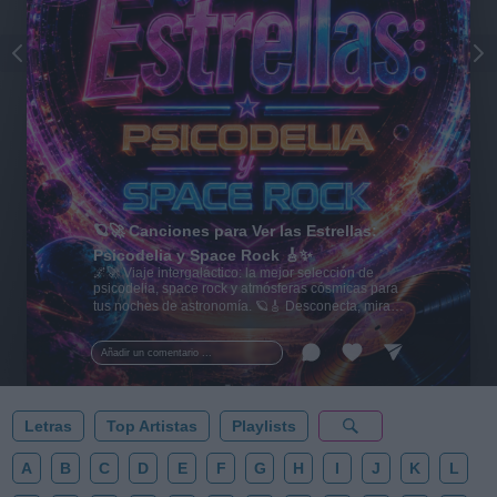
🪐🚀 Canciones para Ver las Estrellas:
Psicodelia y Space Rock 🎸✨
🌌🚀 Viaje intergaláctico: la mejor selección de
psicodelia, space rock y atmósferas cósmicas para
tus noches de astronomía. 🪐🎸 Desconecta, mira
al firmamento y siente la gravedad cero. 💾 ¡Guarda
esta colección para tu próxima noche estrellada!
Añadir un comentario ...
✨⭐
Letras
Top Artistas
Playlists
A
B
C
D
E
F
G
H
I
J
K
L