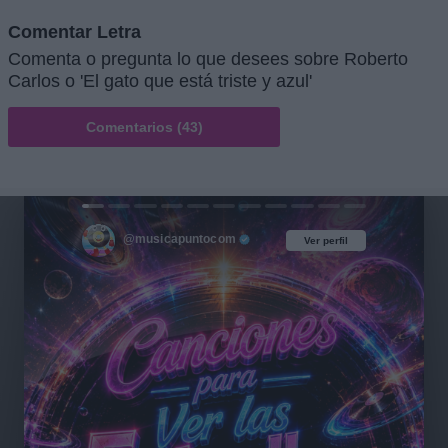
Comentar Letra
Comenta o pregunta lo que desees sobre Roberto
Carlos o 'El gato que está triste y azul'
Comentarios (43)
@musicapuntocom
Ver perfil
Ver perfil