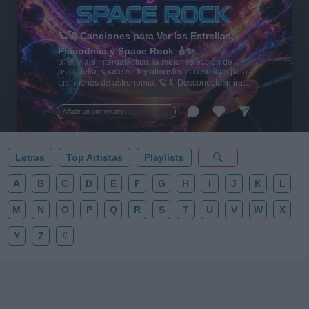
🪐🚀 Canciones para Ver las Estrellas:
Psicodelia y Space Rock 🎸✨
🌌🚀 Viaje intergaláctico: la mejor selección de
psicodelia, space rock y atmósferas cósmicas para
tus noches de astronomía. 🪐🎸 Desconecta, mira
al firmamento y siente la gravedad cero. 💾 ¡Guarda
esta colección para tu próxima noche estrellada!
Añadir un comentario ...
✨⭐
Letras
Top Artistas
Playlists
A
B
C
D
E
F
G
H
I
J
K
L
M
N
O
P
Q
R
S
T
U
V
W
X
Y
Z
#