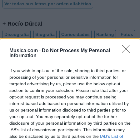
Ver todas sus letras por orden alfabético
+ Rocío Dúrcal
Discografía
Biografía
Curiosidades
Ranking
Fotos
Foro
Musica.com -
Do Not Process My Personal
Information
Añadir Letra
If you wish to opt-out of the sale, sharing to third parties, or
processing of your personal or sensitive information for
Biografía de Rocio Durcal
targeted advertising by us, please use the below opt-out
section to confirm your selection. Please note that after your
Rocío Dúrcal: La Reina de las Rancheras
opt-out request is processed you may continue seeing
interest-based ads based on personal information utilized by
us or personal information disclosed to third parties prior to
Ranking de Rocio Durcal
your opt-out. You may separately opt-out of the further
disclosure of your personal information by third parties on the
Rocio Durcal
está en la posición
79
del ranking de
IAB’s list of downstream participants. This information may
also be disclosed by us to third parties on the
IAB’s List of
esta semana, su mejor puesto ha sido el
5º
en