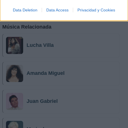
Data Deletion
Data Access
Privacidad y Cookies
Música Relacionada
Lucha Villa
Amanda Miguel
Juan Gabriel