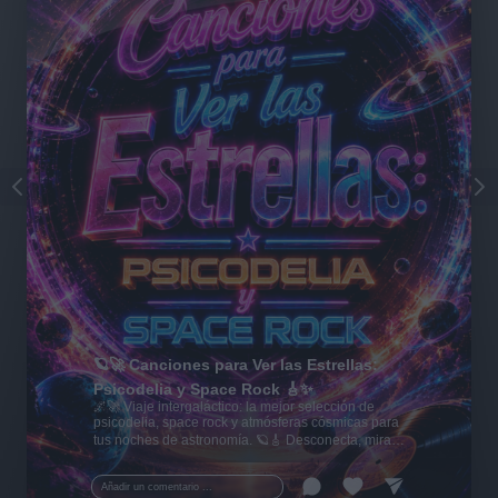
🪐🚀 Canciones para Ver las Estrellas:
Psicodelia y Space Rock 🎸✨
🌌🚀 Viaje intergaláctico: la mejor selección de
psicodelia, space rock y atmósferas cósmicas para
tus noches de astronomía. 🪐🎸 Desconecta, mira
al firmamento y siente la gravedad cero. 💾 ¡Guarda
esta colección para tu próxima noche estrellada!
Añadir un comentario ...
✨⭐