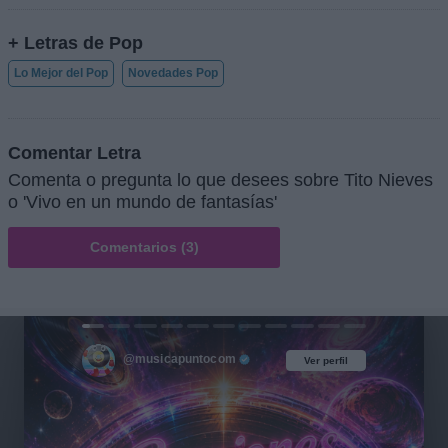
+ Letras de Pop
Lo Mejor del Pop
Novedades Pop
Comentar Letra
Comenta o pregunta lo que desees sobre Tito Nieves
o 'Vivo en un mundo de fantasías'
Comentarios (3)
@musicapuntocom
Ver perfil
Ver perfil