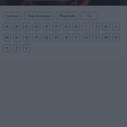
Letras
Top Artistas
Playlists
A
B
C
D
E
F
G
H
I
J
K
L
M
N
O
P
Q
R
S
T
U
V
W
X
Y
Z
#