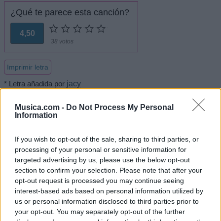
¿Qué te parece esta canción?
4,50
38 votos
Imprimir letra
* Letra añadida por
jacy
Musica.com -
Do Not Process My Personal
Information
+ Polo Montanes
If you wish to opt-out of the sale, sharing to third parties, or
Letra Un montón de estrellas
processing of your personal or sensitive information for
targeted advertising by us, please use the below opt-out
Letra Yo en el amor soy un idiota
section to confirm your selection. Please note that after your
opt-out request is processed you may continue seeing
interest-based ads based on personal information utilized by
Letra Como nunca nadie
us or personal information disclosed to third parties prior to
your opt-out. You may separately opt-out of the further