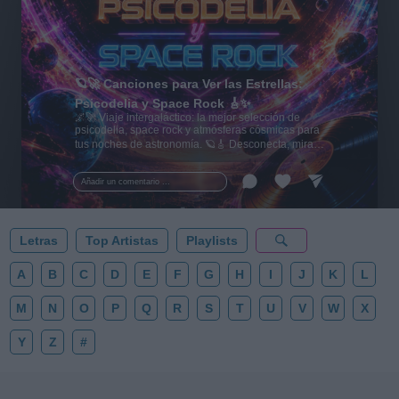
🪐🚀 Canciones para Ver las Estrellas:
Psicodelia y Space Rock 🎸✨
🌌🚀 Viaje intergaláctico: la mejor selección de
psicodelia, space rock y atmósferas cósmicas para
tus noches de astronomía. 🪐🎸 Desconecta, mira
al firmamento y siente la gravedad cero. 💾 ¡Guarda
esta colección para tu próxima noche estrellada!
Añadir un comentario ...
✨⭐
Letras
Top Artistas
Playlists
A
B
C
D
E
F
G
H
I
J
K
L
M
N
O
P
Q
R
S
T
U
V
W
X
Y
Z
#