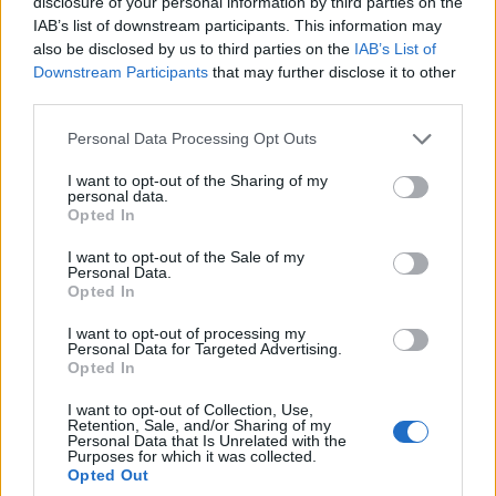
disclosure of your personal information by third parties on the
Letra Locura de Amor
IAB’s list of downstream participants. This information may
also be disclosed by us to third parties on the
IAB’s List of
Downstream Participants
that may further disclose it to other
Letra Flor Palida
third parties.
Personal Data Processing Opt Outs
Letra Yo te hice Mujer
I want to opt-out of the Sharing of my
personal data.
Opted In
Letra Soy un idiota
I want to opt-out of the Sale of my
Personal Data.
Letra Si se enamora de mi
Opted In
I want to opt-out of processing my
+ Letras de Polo Montanes
Personal Data for Targeted Advertising.
Opted In
Biografía
Ranking
Fotos
Foro
I want to opt-out of Collection, Use,
Retention, Sale, and/or Sharing of my
Personal Data that Is Unrelated with the
Purposes for which it was collected.
Biografía de Polo Montanes
Opted Out