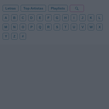
Letras
Top Artistas
Playlists
A
B
C
D
E
F
G
H
I
J
K
L
M
N
O
P
Q
R
S
T
U
V
W
X
Y
Z
#