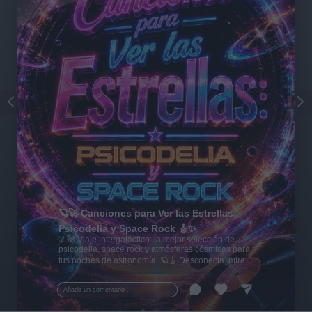
🪐🚀 Canciones para Ver las Estrellas:
Psicodelia y Space Rock 🎸✨
🌌🚀 Viaje intergaláctico: la mejor selección de
psicodelia, space rock y atmósferas cósmicas para
tus noches de astronomía. 🪐🎸 Desconecta, mira
al firmamento y siente la gravedad cero. 💾 ¡Guarda
esta colección para tu próxima noche estrellada!
Añadir un comentario ...
✨⭐