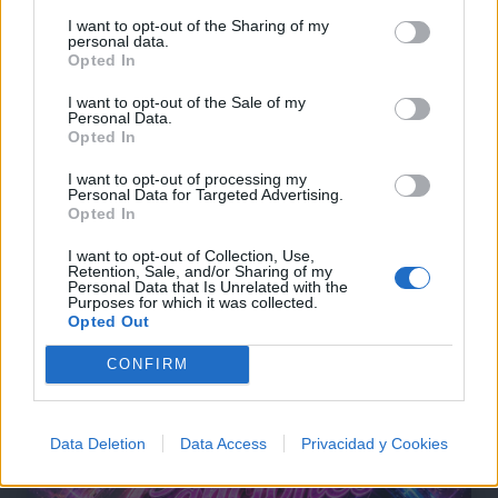
I want to opt-out of the Sharing of my
personal data.
Opted In
I want to opt-out of the Sale of my
Personal Data.
Opted In
Comentar Letra
Comenta o pregunta lo que desees sobre 3 Feet
I want to opt-out of processing my
Personal Data for Targeted Advertising.
Smaller o 'Declared Void'
Opted In
Comentar
I want to opt-out of Collection, Use,
Retention, Sale, and/or Sharing of my
Personal Data that Is Unrelated with the
Purposes for which it was collected.
Opted Out
CONFIRM
@musicapuntocom
Ver perfil
Ver perfil
Data Deletion
Data Access
Privacidad y Cookies