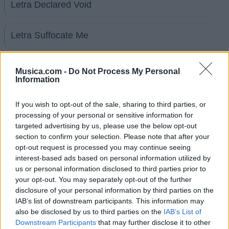
Letra Declared Void
Letra Suffocate Me
Letra Viena Chainsaw Massacre
Musica.com -
Do Not Process My Personal
Information
Letra 3rd Strike
If you wish to opt-out of the sale, sharing to third parties, or
processing of your personal or sensitive information for
targeted advertising by us, please use the below opt-out
Letra All The Time
section to confirm your selection. Please note that after your
opt-out request is processed you may continue seeing
+ Letras de 3 Feet Smaller
interest-based ads based on personal information utilized by
us or personal information disclosed to third parties prior to
Biografía
Ranking
Fotos
Foro
your opt-out. You may separately opt-out of the further
disclosure of your personal information by third parties on the
IAB’s list of downstream participants. This information may
also be disclosed by us to third parties on the
IAB’s List of
Downstream Participants
that may further disclose it to other