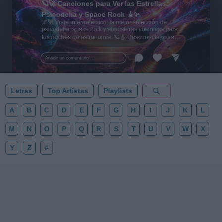
🪐🚀 Canciones para Ver las Estrellas:
Psicodelia y Space Rock 🎸✨
🌌🚀 Viaje intergaláctico: la mejor selección de
psicodelia, space rock y atmósferas cósmicas para
tus noches de astronomía. 🪐🎸 Desconecta, mira
al firmamento y siente la gravedad cero. 💾 ¡Guarda
esta colección para tu próxima noche estrellada!
Añadir un comentario ...
✨⭐
Letras
Top Artistas
Playlists
A
B
C
D
E
F
G
H
I
J
K
L
M
N
O
P
Q
R
S
T
U
V
W
X
Y
Z
#