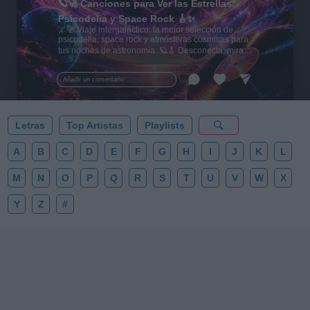
🪐🚀 Canciones para Ver las Estrellas:
Psicodelia y Space Rock 🎸✨
🌌🚀 Viaje intergaláctico: la mejor selección de
psicodelia, space rock y atmósferas cósmicas para
tus noches de astronomía. 🪐🎸 Desconecta, mira
al firmamento y siente la gravedad cero. 💾 ¡Guarda
esta colección para tu próxima noche estrellada!
Añadir un comentario ...
✨⭐
Letras
Top Artistas
Playlists
A
B
C
D
E
F
G
H
I
J
K
L
M
N
O
P
Q
R
S
T
U
V
W
X
Y
Z
#