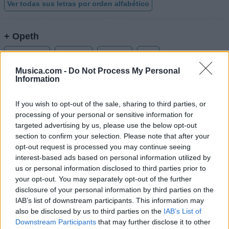
Ver todas sus letras por orden alfabético
+ Opeth
Discografía
Biografía
Ranking
Foro
Musica.com -
Do Not Process My Personal
Añadir Letra
Information
If you wish to opt-out of the sale, sharing to third parties, or
Biografía de Opeth
processing of your personal or sensitive information for
targeted advertising by us, please use the below opt-out
Opeth: Un Viaje Inolvidable a Traves de la
section to confirm your selection. Please note that after your
Evolución Musical
opt-out request is processed you may continue seeing
interest-based ads based on personal information utilized by
us or personal information disclosed to third parties prior to
Ranking de Opeth
your opt-out. You may separately opt-out of the further
disclosure of your personal information by third parties on the
Opeth
no está entre los 500 artistas más apoyados
IAB’s list of downstream participants. This information may
also be disclosed by us to third parties on the
IAB’s List of
y visitados de esta semana.
Downstream Participants
that may further disclose it to other