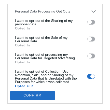
¿Apoyar a Opeth?
third parties.
7
0
Personal Data Processing Opt Outs
I want to opt-out of the Sharing of my
personal data.
Ranking de Opeth
TOP Música
Opted In
I want to opt-out of the Sale of my
Personal Data.
Opted In
I want to opt-out of processing my
Personal Data for Targeted Advertising.
Opted In
I want to opt-out of Collection, Use,
Retention, Sale, and/or Sharing of my
Personal Data that Is Unrelated with the
Purposes for which it was collected.
Opted Out
CONFIRM