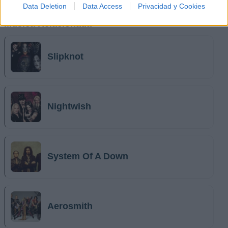
Data Deletion
Data Access
Privacidad y Cookies
Música Relacionada
Slipknot
Nightwish
System Of A Down
Aerosmith