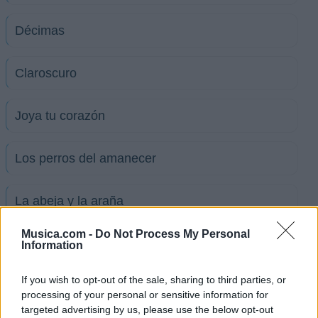
Décimas
Claroscuro
Joya tu corazón
Los perros del amanecer
La abeja y la araña
Musica.com -
Do Not Process My Personal
Amar y dejar partir
Information
If you wish to opt-out of the sale, sharing to third parties, or
Fragilidad
processing of your personal or sensitive information for
targeted advertising by us, please use the below opt-out