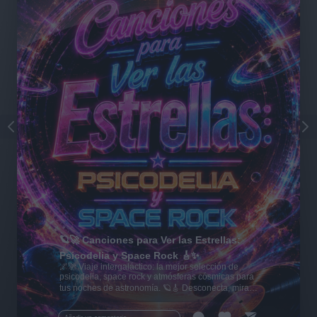
🪐🚀 Canciones para Ver las Estrellas:
Psicodelia y Space Rock 🎸✨
🌌🚀 Viaje intergaláctico: la mejor selección de
psicodelia, space rock y atmósferas cósmicas para
tus noches de astronomía. 🪐🎸 Desconecta, mira
al firmamento y siente la gravedad cero. 💾 ¡Guarda
esta colección para tu próxima noche estrellada!