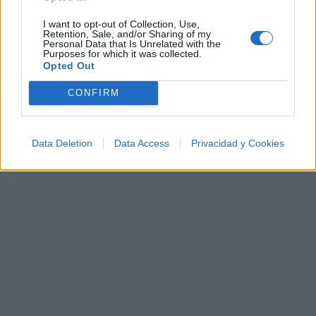
¿Apoyar a Pedro Aznar?
I want to opt-out of Collection, Use,
Retention, Sale, and/or Sharing of my
Personal Data that Is Unrelated with the
108
4
Purposes for which it was collected.
Opted Out
CONFIRM
Ranking de Pedro Aznar
TOP Música
Data Deletion
Data Access
Privacidad y Cookies