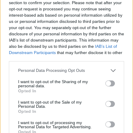
Ver todas sus letras por orden alfabético
section to confirm your selection. Please note that after your
opt-out request is processed you may continue seeing
interest-based ads based on personal information utilized by
+ Pedro Aznar
us or personal information disclosed to third parties prior to
your opt-out. You may separately opt-out of the further
Discografía
Biografía
Ranking
Fotos
Foro
disclosure of your personal information by third parties on the
IAB’s list of downstream participants. This information may
Añadir Letra
also be disclosed by us to third parties on the
IAB’s List of
Downstream Participants
that may further disclose it to other
third parties.
Biografía de Pedro Aznar
Personal Data Processing Opt Outs
Pedro Aznar: Un Virtuoso Multifacético en la
Historia de la Música Latinoamericana
I want to opt-out of the Sharing of my
personal data.
Opted In
I want to opt-out of the Sale of my
Ranking de Pedro Aznar
Personal Data.
Opted In
Pedro Aznar
no está entre los 500 artistas más
I want to opt-out of processing my
apoyados y visitados de esta semana, su mejor
Personal Data for Targeted Advertising.
puesto ha sido el
308º
en febrero de 2015.
Opted In