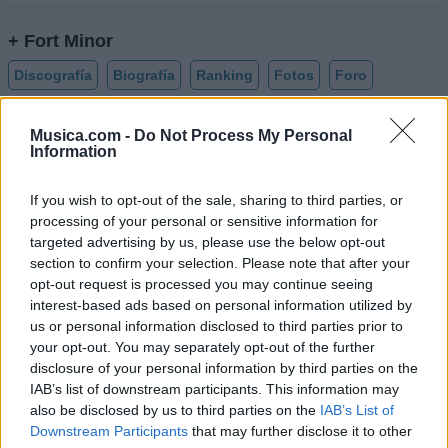
+ Fort Minor
Discografía
Biografía
Ranking
Fotos
Foro
Añadir Letra
Musica.com -
Do Not Process My Personal
Information
Biografía de Fort Minor
If you wish to opt-out of the sale, sharing to third parties, or
Fort Minor: Una Mirada a la Trayectoria de una
processing of your personal or sensitive information for
targeted advertising by us, please use the below opt-out
Superestrella del Hip-Hop
section to confirm your selection. Please note that after your
opt-out request is processed you may continue seeing
interest-based ads based on personal information utilized by
Ranking de Fort Minor
us or personal information disclosed to third parties prior to
your opt-out. You may separately opt-out of the further
Fort Minor
no está entre los 500 artistas más
disclosure of your personal information by third parties on the
apoyados y visitados de esta semana.
IAB’s list of downstream participants. This information may
also be disclosed by us to third parties on the
IAB’s List of
¿Apoyar a Fort Minor?
Downstream Participants
that may further disclose it to other