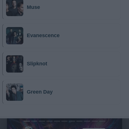
Muse
Evanescence
Slipknot
Green Day