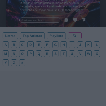
🌌🚀 Viaje intergaláctico: la mejor selección de
psicodelia, space rock y atmósferas cósmicas para
tus noches de astronomía. 🪐🎸 Desconecta, mira
al firmamento y siente la gravedad cero. 💾 ¡Guarda
esta colección para tu próxima noche estrellada!
Añadir un comentario ...
✨⭐
Letras
Top Artistas
Playlists
A
B
C
D
E
F
G
H
I
J
K
L
M
N
O
P
Q
R
S
T
U
V
W
X
Y
Z
#