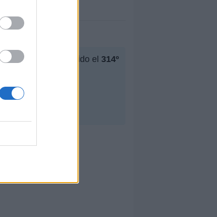
su mejor puesto ha sido el
314º