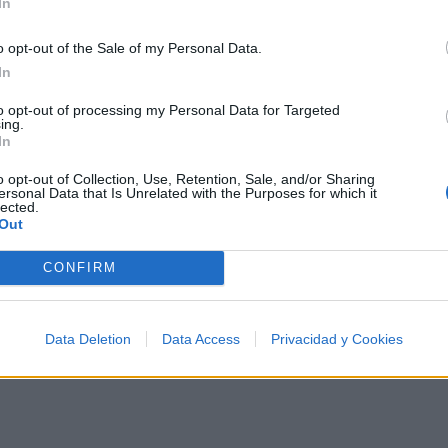
In
o opt-out of the Sale of my Personal Data.
In
to opt-out of processing my Personal Data for Targeted
500 artistas más apoyados y visitados de esta semana, 
ing.
In
o opt-out of Collection, Use, Retention, Sale, and/or Sharing
ersonal Data that Is Unrelated with the Purposes for which it
lected.
Out
CONFIRM
ca
Data Deletion
Data Access
Privacidad y Cookies