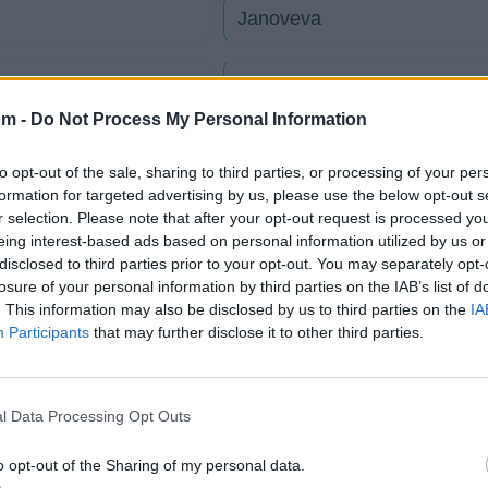
Janoveva
Jai eta dantza
om -
Do Not Process My Personal Information
Molta merda i massa teatre
to opt-out of the sale, sharing to third parties, or processing of your per
formation for targeted advertising by us, please use the below opt-out s
Amantes de lo ajeno
r selection. Please note that after your opt-out request is processed y
eing interest-based ads based on personal information utilized by us or
disclosed to third parties prior to your opt-out. You may separately opt-
Olivia
losure of your personal information by third parties on the IAB’s list of
. This information may also be disclosed by us to third parties on the
IA
Participants
that may further disclose it to other third parties.
tico
l Data Processing Opt Outs
Fotos
Foro
o opt-out of the Sharing of my personal data.