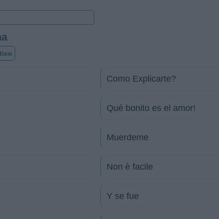
na
tico
Como Explicarte?
Qué bonito es el amor!
Muerdeme
Non è facile
Y se fue