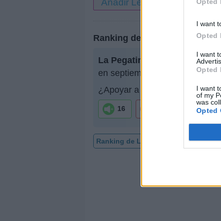
Añadir Letra
Opted 
I want t
Opted 
Ranking de La Pegatina
I want 
La Pegatina
no está entre los 
Advertis
Opted 
en septiembre de 2010.
I want t
¿Apoyar a La Pegatina?
of my P
was col
16
0
Opted 
Ranking de La Pegatina
TOP Músi