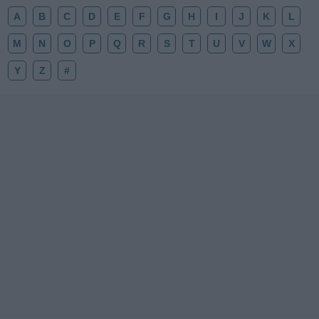
A
B
C
D
E
F
G
H
I
J
K
L
M
N
O
P
Q
R
S
T
U
V
W
X
Y
Z
#