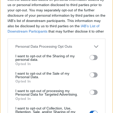
us or personal information disclosed to third parties prior to
+ Mastifal
your opt-out. You may separately opt-out of the further
disclosure of your personal information by third parties on the
Discografía
Biografía
Ranking
Fotos
Foro
IAB’s list of downstream participants. This information may
also be disclosed by us to third parties on the
IAB’s List of
Añadir Letra
Downstream Participants
that may further disclose it to other
third parties.
Personal Data Processing Opt Outs
Ranking de Mastifal
I want to opt-out of the Sharing of my
personal data.
Mastifal
no figura entre los 500 artistas más
Opted In
apoyados o visitados de esta semana.
I want to opt-out of the Sale of my
¿Apoyar a Mastifal?
Personal Data.
Opted In
4
0
I want to opt-out of processing my
Personal Data for Targeted Advertising.
Opted In
Ranking de Mastifal
TOP Música
I want to opt-out of Collection, Use,
Retention, Sale, and/or Sharing of my