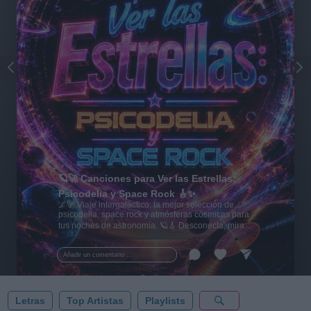
🪐🚀 Canciones para Ver las Estrellas:
Psicodelia y Space Rock 🎸✨
🌌🚀 Viaje intergaláctico: la mejor selección de
psicodelia, space rock y atmósferas cósmicas para
tus noches de astronomía. 🪐🎸 Desconecta, mira
al firmamento y siente la gravedad cero. 💾 ¡Guarda
esta colección para tu próxima noche estrellada!
Añadir un comentario ...
✨⭐
Letras
Top Artistas
Playlists