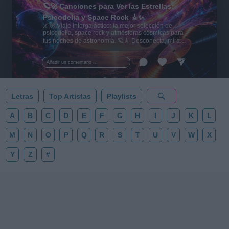
🪐🚀 Canciones para Ver las Estrellas:
Psicodelia y Space Rock 🎸✨
🌌🚀 Viaje intergaláctico: la mejor selección de
psicodelia, space rock y atmósferas cósmicas para
tus noches de astronomía. 🪐🎸 Desconecta, mira
al firmamento y siente la gravedad cero. 💾 ¡Guarda
esta colección para tu próxima noche estrellada!
Añadir un comentario ...
✨⭐
Letras
Top Artistas
Playlists
A
B
C
D
E
F
G
H
I
J
K
L
M
N
O
P
Q
R
S
T
U
V
W
X
Y
Z
#