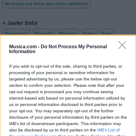
Ver todas sus letras por orden alfabético
+ Javier Solis
Discografía
Biografía
Ranking
Fotos
Foro
Añadir Letra
Musica.com -
Do Not Process My Personal
Information
If you wish to opt-out of the sale, sharing to third parties, or
Biografía de Javier Solis
processing of your personal or sensitive information for
Javier Solís: La Voz del Bolero Ranchero
targeted advertising by us, please use the below opt-out
section to confirm your selection. Please note that after your
opt-out request is processed you may continue seeing
interest-based ads based on personal information utilized by
Ranking de Javier Solis
us or personal information disclosed to third parties prior to
your opt-out. You may separately opt-out of the further
Javier Solis
está en la posición
180
del ranking de
disclosure of your personal information by third parties on the
esta semana, su mejor puesto ha sido el
37º
en
IAB’s list of downstream participants. This information may
diciembre de 2021.
also be disclosed by us to third parties on the
IAB’s List of