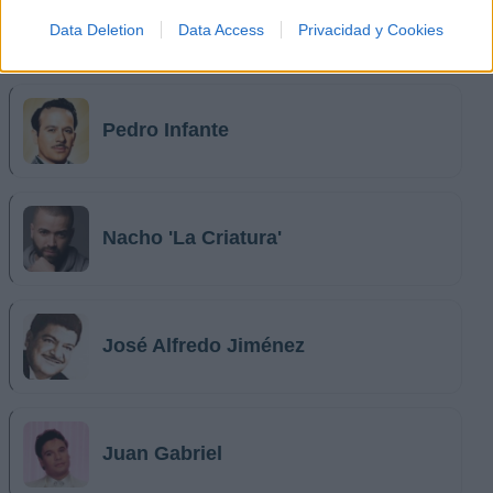
Data Deletion
Data Access
Privacidad y Cookies
Música Relacionada
Pedro Infante
Nacho 'La Criatura'
José Alfredo Jiménez
Juan Gabriel