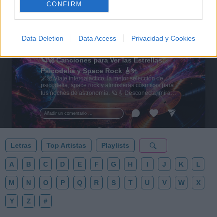
CONFIRM
Data Deletion
Data Access
Privacidad y Cookies
🪐🚀 Canciones para Ver las Estrellas:
Psicodelia y Space Rock 🎸✨
🌌🚀 Viaje intergaláctico: la mejor selección de
psicodelia, space rock y atmósferas cósmicas para
tus noches de astronomía. 🪐🎸 Desconecta, mira
al firmamento y siente la gravedad cero. 💾 ¡Guarda
esta colección para tu próxima noche estrellada!
Añadir un comentario ...
✨⭐
Letras
Top Artistas
Playlists
A
B
C
D
E
F
G
H
I
J
K
L
M
N
O
P
Q
R
S
T
U
V
W
X
Y
Z
#