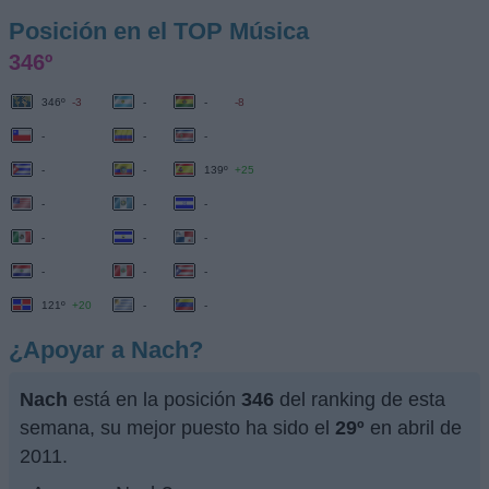
Posición en el TOP Música
346º
346º
-3
-
-
-8
-
-
-
-
-
139º
+25
-
-
-
-
-
-
-
-
-
121º
+20
-
-
¿Apoyar a Nach?
Nach
está en la posición
346
del ranking de esta
semana, su mejor puesto ha sido el
29º
en abril de
2011.