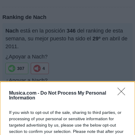
Ranking de Nach
Nach
está en la posición
346
del ranking de esta
semana, su mejor puesto ha sido el
29º
en abril de
2011.
¿Apoyar a Nach?
307
4
¿Apoyar a Nach?
307
4
Musica.com -
Do Not Process My Personal
Information
Ranking de Nach
TOP Música
If you wish to opt-out of the sale, sharing to third parties, or
processing of your personal or sensitive information for
targeted advertising by us, please use the below opt-out
section to confirm your selection. Please note that after your