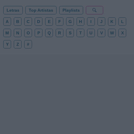
Letras
Top Artistas
Playlists
A
B
C
D
E
F
G
H
I
J
K
L
M
N
O
P
Q
R
S
T
U
V
W
X
Y
Z
#