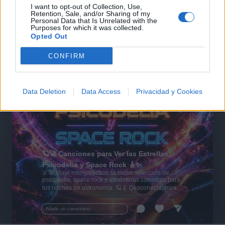
I want to opt-out of Collection, Use,
Retention, Sale, and/or Sharing of my
Personal Data that Is Unrelated with the
Purposes for which it was collected.
Opted Out
CONFIRM
Data Deletion
Data Access
Privacidad y Cookies
🪐🚀 Canciones para Ver las Estrellas:
Psicodelia y Space Rock 🎸✨
🌌🚀 Viaje intergaláctico: la mejor selección de
psicodelia, space rock y atmósferas cósmicas para
tus noches de astronomía. 🪐🎸 Desconecta, mira
al firmamento y siente la gravedad cero. 💾 ¡Guarda
esta colección para tu próxima noche estrellada!
Añadir un comentario ...
✨⭐