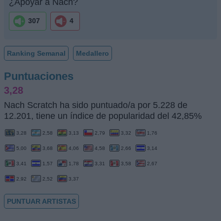
¿Apoyar a Nach?
307
4
Ranking Semanal
Medallero
Puntuaciones
3,28
Nach Scratch ha sido puntuado/a por 5.228 de
12.201, tiene un índice de popularidad del 42,85%
3,28
2,58
3,13
2,79
3,32
1,76
5,00
3,68
4,06
4,58
2,66
3,14
3,41
1,57
1,78
3,31
3,58
2,67
2,92
2,52
3,37
PUNTUAR ARTISTAS