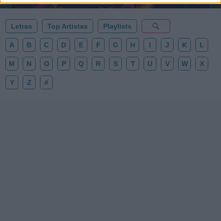
Letras
Top Artistas
Playlists
A
B
C
D
E
F
G
H
I
J
K
L
M
N
O
P
Q
R
S
T
U
V
W
X
Y
Z
#