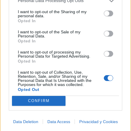
Personal Data Processing Opt Outs
I want to opt-out of the Sharing of my
personal data.
Opted In
I want to opt-out of the Sale of my
Personal Data.
Opted In
I want to opt-out of processing my
Personal Data for Targeted Advertising.
Opted In
I want to opt-out of Collection, Use,
Retention, Sale, and/or Sharing of my
Personal Data that Is Unrelated with the
Purposes for which it was collected.
Opted Out
🪐🚀 Canciones para Ver las Estrellas:
CONFIRM
Psicodelia y Space Rock 🎸✨
🌌🚀 Viaje intergaláctico: la mejor selección de
psicodelia, space rock y atmósferas cósmicas para
tus noches de astronomía. 🪐🎸 Desconecta, mira
al firmamento y siente la gravedad cero. 💾 ¡Guarda
Data Deletion
Data Access
Privacidad y Cookies
esta colección para tu próxima noche estrellada!
Añadir un comentario ...
✨⭐