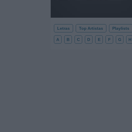
Letras
Top Artistas
Playlists
A
B
C
D
E
F
G
H