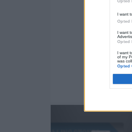
Opted 
I want t
Opted 
I want 
Advertis
Opted 
I want t
of my P
was col
Opted 