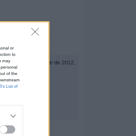
sonal or
ection to
ou may
o el
17º
en noviembre de 2012.
 personal
out of the
 downstream
B’s List of