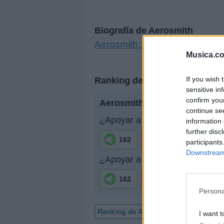
Biografía de Aerosmith
Aerosmith: La Historia de un
Musica.c
If you wish 
Ranking de Aerosmith
sensitive in
confirm you
Aerosmith
está en la posición
continue se
¿Apoyar a Aerosmith?
information 
further disc
162
4
participants
Downstream 
¿Apoyar a Aerosmith?
162
4
Persona
Ranking de Aerosmith
TOP Músic
I want t