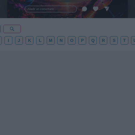
al firmamento y siente la gravedad cero. 💾 ¡Guarda
esta colección para tu próxima noche estrellada!
Añadir un comentario ...
✨⭐
I
J
K
L
M
N
O
P
Q
R
S
T