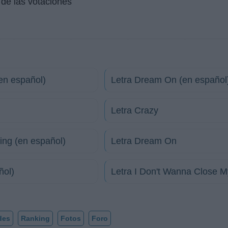
de las votaciones
en español)
Letra Dream On (en español
Letra Crazy
hing (en español)
Letra Dream On
ñol)
Letra I Don't Wanna Close 
des
Ranking
Fotos
Foro