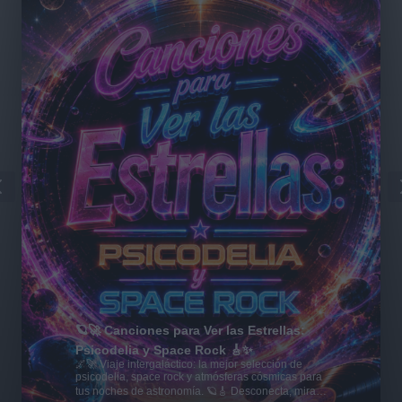
🪐🚀 Canciones para Ver las Estrellas:
Psicodelia y Space Rock 🎸✨
🌌🚀 Viaje intergaláctico: la mejor selección de
psicodelia, space rock y atmósferas cósmicas para
tus noches de astronomía. 🪐🎸 Desconecta, mira