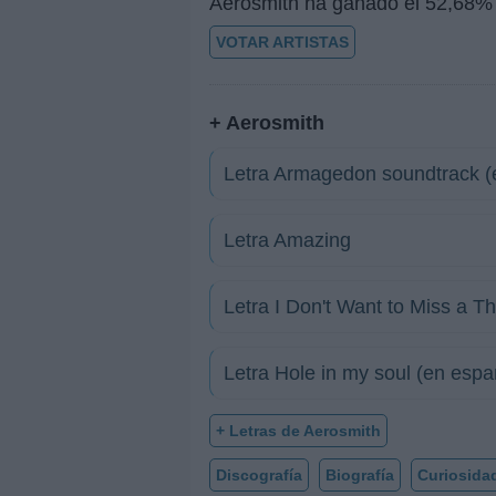
Aerosmith ha ganado el 52,68% 
VOTAR ARTISTAS
+ Aerosmith
Letra Armagedon soundtrack (
Letra Amazing
Letra I Don't Want to Miss a T
Letra Hole in my soul (en espa
+ Letras de Aerosmith
Discografía
Biografía
Curiosida