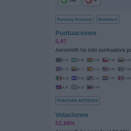
162
4
Ranking Semanal
Medallero
Puntuaciones
5,97
Aerosmith ha sido puntuado/a po
5,97
6,30
6,40
5,20
6,45
3,75
6,77
5,15
5,53
5,58
6,19
5,50
2,41
7,67
5,95
4,37
6,12
5,60
PUNTUAR ARTISTAS
Votaciones
52,68%