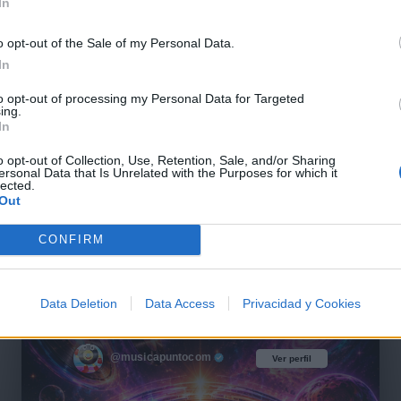
In
o opt-out of the Sale of my Personal Data.
In
to opt-out of processing my Personal Data for Targeted
ing.
In
o opt-out of Collection, Use, Retention, Sale, and/or Sharing
ersonal Data that Is Unrelated with the Purposes for which it
lected.
Out
CONFIRM
Data Deletion
Data Access
Privacidad y Cookies
@musicapuntocom
Ver perfil
Ver perfil