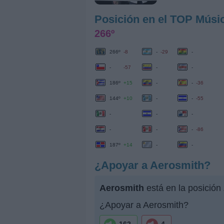
Posición en el TOP Músi
266º
266º
-8
-
-29
-
-
-57
-
-
186º
+15
-
-
-36
144º
+10
-
-
-55
-
-
-
-
-
-
-86
187º
+14
-
-
¿Apoyar a Aerosmith?
Aerosmith
está en la posición
¿Apoyar a Aerosmith?