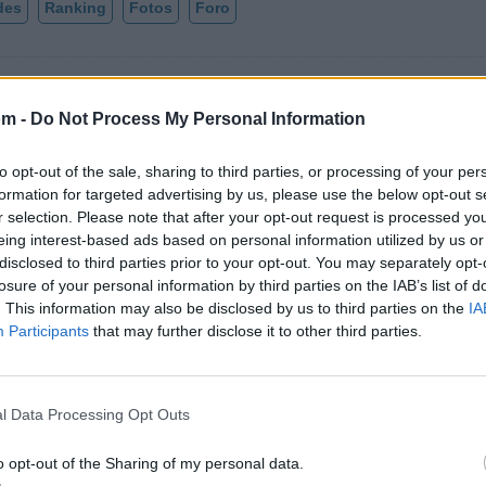
des
Ranking
Fotos
Foro
om -
Do Not Process My Personal Information
ellas y Transformaciones
to opt-out of the sale, sharing to third parties, or processing of your per
formation for targeted advertising by us, please use the below opt-out s
r selection. Please note that after your opt-out request is processed y
eing interest-based ads based on personal information utilized by us or
ón
208
del ranking de esta semana, su mejor puesto ha s
disclosed to third parties prior to your opt-out. You may separately opt-
s reciente en enero de 2014.
losure of your personal information by third parties on the IAB’s list of
. This information may also be disclosed by us to third parties on the
IA
Participants
that may further disclose it to other third parties.
l Data Processing Opt Outs
o opt-out of the Sharing of my personal data.