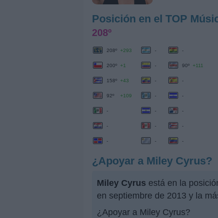
Posición en el TOP Músi
208º
208º
+293
-
-
200º
+1
-
90º
+111
158º
+43
-
-
92º
+109
-
-
-
-
-
-
-
-
-
-
-
¿Apoyar a Miley Cyrus?
Miley Cyrus
está en la posici
en septiembre de 2013 y la má
¿Apoyar a Miley Cyrus?