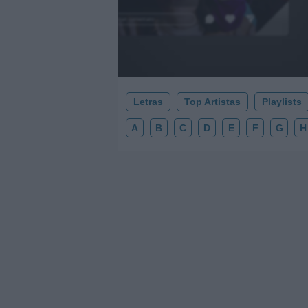
Añadir un comentario ...
Letras
Top Artistas
Playlists
A
B
C
D
E
F
G
H