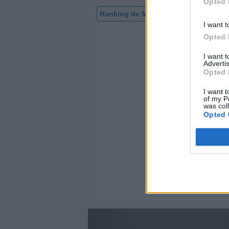
Opted 
Ranking de Miley Cyrus
TOP Músi
I want t
Opted 
I want 
Advertis
Opted 
I want t
of my P
was col
Opted 