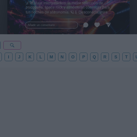
🌌🚀 Viaje intergaláctico: la mejor selección de
psicodelia, space rock y atmósferas cósmicas para
tus noches de astronomía. 🪐🎸 Desconecta, mira
al firmamento y siente la gravedad cero. 💾 ¡Guarda
esta colección para tu próxima noche estrellada!
Añadir un comentario ...
✨⭐
I
J
K
L
M
N
O
P
Q
R
S
T