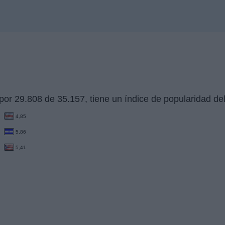
por 29.808 de 35.157, tiene un índice de popularidad d
4,85
5,86
5,41