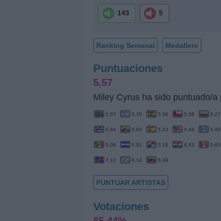
143
5
Ranking Semanal
Medallero
Puntuaciones
5,57
Miley Cyrus ha sido puntuado/a 
5,57
5,70
5,58
5,58
5,27
6,94
5,83
5,53
5,49
5,49
5,08
5,91
5,16
6,83
5,83
7,12
6,14
6,39
PUNTUAR ARTISTAS
Votaciones
65,44%