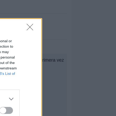
sonal or
ection to
ou may
 personal
ido el
1º
, siendo su primera vez
out of the
 downstream
B’s List of