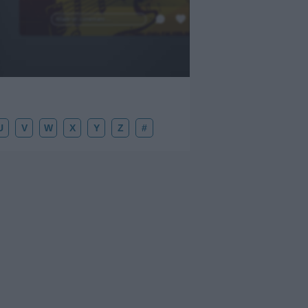
Añadir un comentario ...
U
V
W
X
Y
Z
#