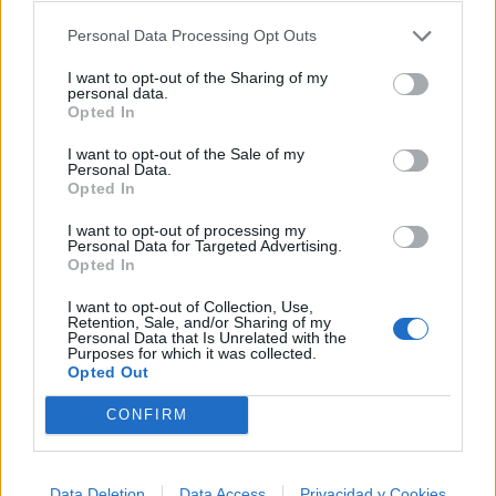
Personal Data Processing Opt Outs
I want to opt-out of the Sharing of my
personal data.
Opted In
I want to opt-out of the Sale of my
Personal Data.
Opted In
I want to opt-out of processing my
Personal Data for Targeted Advertising.
Opted In
I want to opt-out of Collection, Use,
Retention, Sale, and/or Sharing of my
Personal Data that Is Unrelated with the
Purposes for which it was collected.
Opted Out
CONFIRM
🪐🚀 Canciones para Ver las Estrellas:
Psicodelia y Space Rock 🎸✨
🌌🚀 Viaje intergaláctico: la mejor selección de
psicodelia, space rock y atmósferas cósmicas para
Data Deletion
Data Access
Privacidad y Cookies