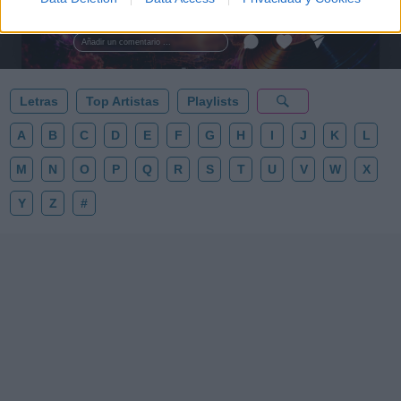
tus noches de astronomía. 🪐🎸 Desconecta, mira
al firmamento y siente la gravedad cero. 💾 ¡Guarda
esta colección para tu próxima noche estrellada!
Añadir un comentario ...
✨⭐
Letras
Top Artistas
Playlists
A
B
C
D
E
F
G
H
I
J
K
L
M
N
O
P
Q
R
S
T
U
V
W
X
Y
Z
#