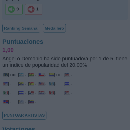
9
1
Ranking Semanal
Medallero
Puntuaciones
1,00
Angel o Demonio ha sido puntuado/a por 1 de 5, tiene
un índice de popularidad del 20,00%
1,00
-
-
-
1,00
-
-
-
-
-
-
-
-
-
-
-
-
-
-
-
-
PUNTUAR ARTISTAS
Votaciones