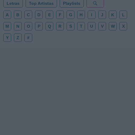
Letras
Top Artistas
Playlists
A
B
C
D
E
F
G
H
I
J
K
L
M
N
O
P
Q
R
S
T
U
V
W
X
Y
Z
#