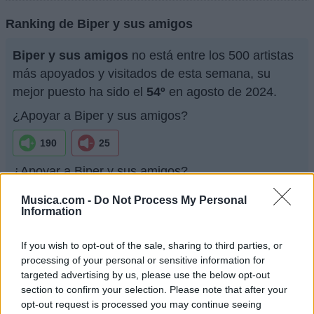
Ranking de Biper y sus amigos
Biper y sus amigos
no está entre los 500 artistas
más apoyados y visitados de esta semana, su
mejor puesto ha sido el
54º
en agosto de 2024.
¿Apoyar a Biper y sus amigos?
190
25
¿Apoyar a Biper y sus amigos?
190
25
Musica.com -
Do Not Process My Personal
Information
Ranking de Biper y sus amigos
TOP Música
If you wish to opt-out of the sale, sharing to third parties, or
processing of your personal or sensitive information for
targeted advertising by us, please use the below opt-out
section to confirm your selection. Please note that after your
opt-out request is processed you may continue seeing