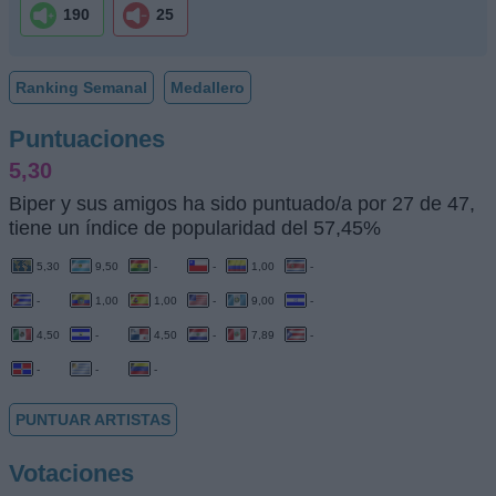
190
25
Ranking Semanal
Medallero
Puntuaciones
5,30
Biper y sus amigos ha sido puntuado/a por 27 de 47,
tiene un índice de popularidad del 57,45%
5,30
9,50
-
-
1,00
-
-
1,00
1,00
-
9,00
-
4,50
-
4,50
-
7,89
-
-
-
-
PUNTUAR ARTISTAS
Votaciones