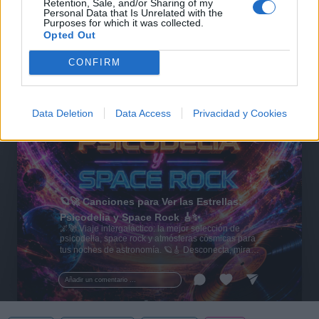
Retention, Sale, and/or Sharing of my
Personal Data that Is Unrelated with the
Purposes for which it was collected.
Opted Out
CONFIRM
Data Deletion
Data Access
Privacidad y Cookies
🪐🚀 Canciones para Ver las Estrellas:
Psicodelia y Space Rock 🎸✨
🌌🚀 Viaje intergaláctico: la mejor selección de
psicodelia, space rock y atmósferas cósmicas para
tus noches de astronomía. 🪐🎸 Desconecta, mira
al firmamento y siente la gravedad cero. 💾 ¡Guarda
esta colección para tu próxima noche estrellada!
Añadir un comentario ...
✨⭐