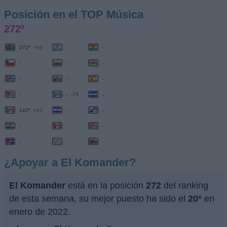
Posición en el TOP Música
272º
272º
+69
-
-
-
-
-
-
-
-
-
-
-75
-
142º
+43
-
-
-
-
-
-
-
-
¿Apoyar a El Komander?
El Komander
está en la posición
272
del ranking
de esta semana, su mejor puesto ha sido el
20º
en
enero de 2022.