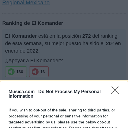
Regional Mexicano
Ranking de El Komander
El Komander
está en la posición
272
del ranking
de esta semana, su mejor puesto ha sido el
20º
en
enero de 2022.
¿Apoyar a El Komander?
136
16
¿Apoyar a El Komander?
Musica.com -
Do Not Process My Personal
136
16
Information
If you wish to opt-out of the sale, sharing to third parties, or
Ranking de El Komander
TOP Música
processing of your personal or sensitive information for
targeted advertising by us, please use the below opt-out