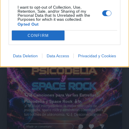
I want to opt-out of Collection, Use,
Retention, Sale, and/or Sharing of my
Personal Data that Is Unrelated with the
Purposes for which it was collected.
Opted Out
CONFIRM
Data Deletion
Data Access
Privacidad y Cookies
🪐🚀 Canciones para Ver las Estrellas:
Psicodelia y Space Rock 🎸✨
🌌🚀 Viaje intergaláctico: la mejor selección de
psicodelia, space rock y atmósferas cósmicas para
tus noches de astronomía. 🪐🎸 Desconecta, mira
al firmamento y siente la gravedad cero. 💾 ¡Guarda
esta colección para tu próxima noche estrellada!
Añadir un comentario ...
✨⭐