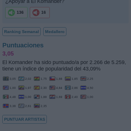
¿Apoyar a El Komander?
136
16
Ranking Semanal
Medallero
Puntuaciones
3,05
El Komander ha sido puntuado/a por 2.266 de 5.259,
tiene un índice de popularidad del 43,09%
3,05
2,02
1,75
1,88
1,85
2,25
1,00
1,97
2,30
4,84
2,86
4,50
4,48
1,00
1,88
1,69
2,40
1,00
3,38
2,61
2,35
PUNTUAR ARTISTAS