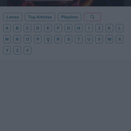
Letras
Top Artistas
Playlists
A
B
C
D
E
F
G
H
I
J
K
L
M
N
O
P
Q
R
S
T
U
V
W
X
Y
Z
#