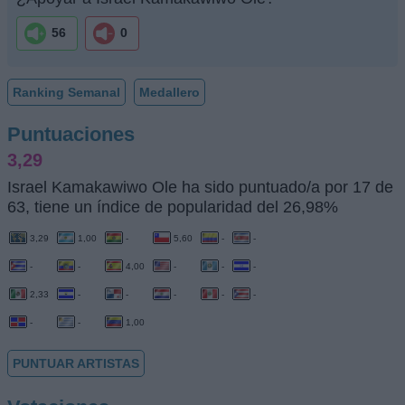
56
0
Ranking Semanal
Medallero
Puntuaciones
3,29
Israel Kamakawiwo Ole ha sido puntuado/a por 17 de
63, tiene un índice de popularidad del 26,98%
3,29
1,00
-
5,60
-
-
-
-
4,00
-
-
-
2,33
-
-
-
-
-
-
-
1,00
PUNTUAR ARTISTAS