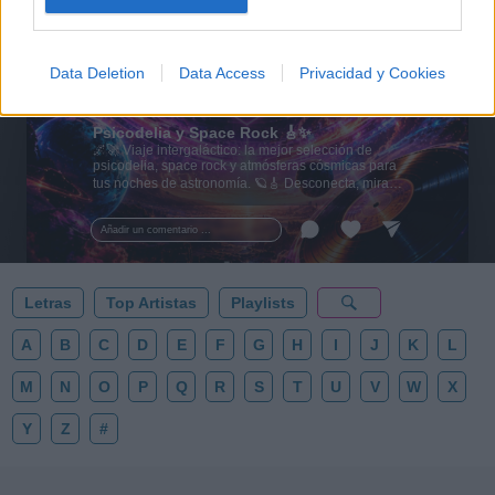
Data Deletion
Data Access
Privacidad y Cookies
🪐🚀 Canciones para Ver las Estrellas:
Psicodelia y Space Rock 🎸✨
🌌🚀 Viaje intergaláctico: la mejor selección de
psicodelia, space rock y atmósferas cósmicas para
tus noches de astronomía. 🪐🎸 Desconecta, mira
al firmamento y siente la gravedad cero. 💾 ¡Guarda
esta colección para tu próxima noche estrellada!
Añadir un comentario ...
✨⭐
Letras
Top Artistas
Playlists
A
B
C
D
E
F
G
H
I
J
K
L
M
N
O
P
Q
R
S
T
U
V
W
X
Y
Z
#