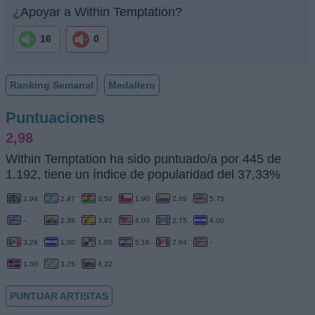
¿Apoyar a Within Temptation?
16
0
Ranking Semanal
Medallero
Puntuaciones
2,98
Within Temptation ha sido puntuado/a por 445 de
1.192, tiene un índice de popularidad del 37,33%
2,98
2,47
3,50
1,90
2,69
5,75
-
2,38
3,92
4,00
2,75
4,00
3,29
1,00
1,00
5,18
2,64
-
1,00
3,25
4,22
PUNTUAR ARTISTAS