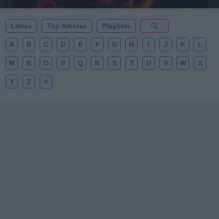
Letras
Top Artistas
Playlists
A
B
C
D
E
F
G
H
I
J
K
L
M
N
O
P
Q
R
S
T
U
V
W
X
Y
Z
#