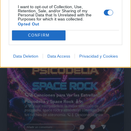
I want to opt-out of Collection, Use,
Retention, Sale, and/or Sharing of my
Personal Data that Is Unrelated with the
Purposes for which it was collected.
Opted Out
CONFIRM
Data Deletion
Data Access
Privacidad y Cookies
🪐🚀 Canciones para Ver las Estrellas:
Psicodelia y Space Rock 🎸✨
🌌🚀 Viaje intergaláctico: la mejor selección de
psicodelia, space rock y atmósferas cósmicas para
tus noches de astronomía. 🪐🎸 Desconecta, mira
al firmamento y siente la gravedad cero. 💾 ¡Guarda
esta colección para tu próxima noche estrellada!
Añadir un comentario ...
✨⭐