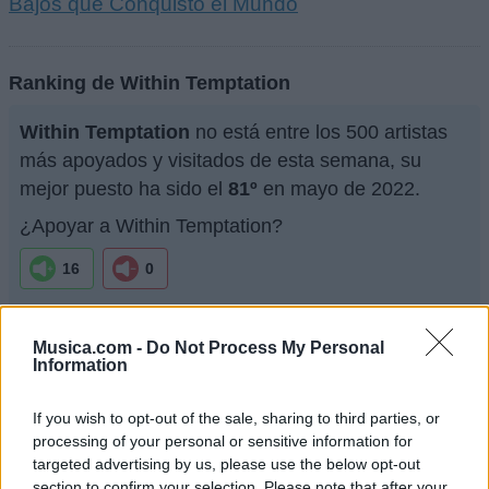
Bajos que Conquistó el Mundo
Ranking de Within Temptation
Within Temptation
no está entre los 500 artistas
más apoyados y visitados de esta semana, su
mejor puesto ha sido el
81º
en mayo de 2022.
¿Apoyar a Within Temptation?
16
0
¿Apoyar a Within Temptation?
Musica.com -
Do Not Process My Personal
16
0
Information
If you wish to opt-out of the sale, sharing to third parties, or
Ranking de Within Temptation
TOP Música
processing of your personal or sensitive information for
targeted advertising by us, please use the below opt-out
section to confirm your selection. Please note that after your