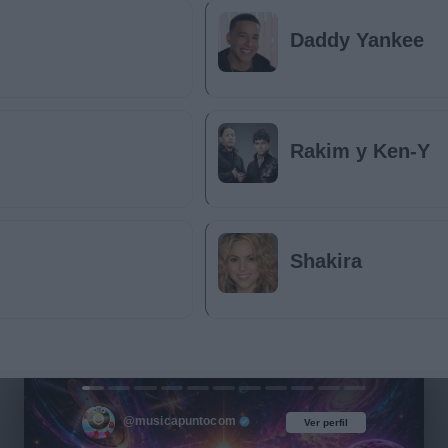
Daddy Yankee
Rakim y Ken-Y
Shakira
@musicapuntocom
Ver perfil
Ver perfil