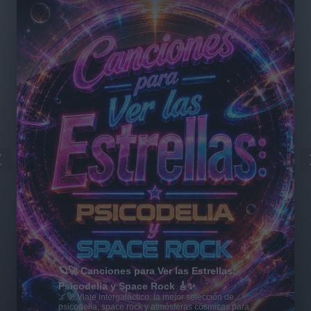
🪐🚀 Canciones para Ver las Estrellas:
Psicodelia y Space Rock 🎸✨
🌌🚀 Viaje intergaláctico: la mejor selección de
psicodelia, space rock y atmósferas cósmicas para