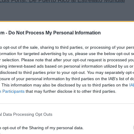
uis Fonsi: De Puerto Rico al Estrellato Mundial
om -
Do Not Process My Personal Information
ión
53
del ranking de esta semana, su mejor puesto h
to opt-out of the sale, sharing to third parties, or processing of your per
formation for targeted advertising by us, please use the below opt-out s
r selection. Please note that after your opt-out request is processed y
eing interest-based ads based on personal information utilized by us or
disclosed to third parties prior to your opt-out. You may separately opt-
losure of your personal information by third parties on the IAB’s list of
. This information may also be disclosed by us to third parties on the
IA
Participants
that may further disclose it to other third parties.
a
l Data Processing Opt Outs
o opt-out of the Sharing of my personal data.