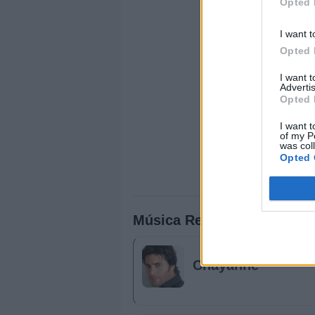
Opted 
I want t
Opted 
I want 
Advertis
Opted 
I want t
of my P
was col
Opted 
Música Relacionada
Chayanne