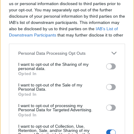
us or personal information disclosed to third parties prior to
los obstáculos. Su legado sigue creciendo, y su
your opt-out. You may separately opt-out of the further
disclosure of your personal information by third parties on the
historia continuará inspirando a muchos por años.
IAB’s list of downstream participants. This information may
also be disclosed by us to third parties on the
IAB’s List of
Downstream Participants
that may further disclose it to other
+ Nicky Jam
third parties.
Letra Por el momento (ft. Plan B)
Personal Data Processing Opt Outs
I want to opt-out of the Sharing of my
Letra Te Boté (Remix) (ft. Bad Bunny, Casper
personal data.
Opted In
Mágico, Darell, Nio García, Ozuna)
I want to opt-out of the Sale of my
Personal Data.
Letra Mil Lágrimas
Opted In
I want to opt-out of processing my
Personal Data for Targeted Advertising.
Letra Desperté Sin Ti Remix (ft. Yandel, Noriel)
Opted In
I want to opt-out of Collection, Use,
Letra Te Busco (ft. Cosculluela)
Retention, Sale, and/or Sharing of my