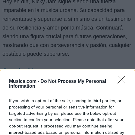
Hoy en día, Nicky Jam sigue siendo una fuerza
imparable en la música urbana. Su capacidad para
reinventarse y superarse a sí mismo es un testimonio
de su resiliencia y amor por la música. Continuará
siendo una figura crucial para futuras generaciones,
mostrando que con perseverancia y pasión, cualquier
obstáculo puede superarse.
Conclusión
Musica.com -
Do Not Process My Personal
La vida y carrera de Nicky Jam son una verdadera
Information
oda a la resistencia y la capacidad de reinventarse.
Desde sus humildes inicios en Massachusetts hasta
If you wish to opt-out of the sale, sharing to third parties, or
processing of your personal or sensitive information for
su ascenso en la vibrante escena del reggaetón,
targeted advertising by us, please use the below opt-out
pasando por sus luchas personales y su renacimiento
section to confirm your selection. Please note that after your
en Colombia, Nicky Jam ha demostrado que los
opt-out request is processed you may continue seeing
interest-based ads based on personal information utilized by
sueños se pueden alcanzar, independientemente de