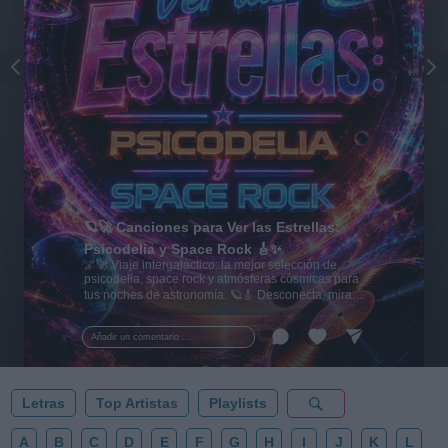
🪐🚀 Canciones para Ver las Estrellas:
Psicodelia y Space Rock 🎸✨
🌌🚀 Viaje intergaláctico: la mejor selección de
psicodelia, space rock y atmósferas cósmicas para
tus noches de astronomía. 🪐🎸 Desconecta, mira
al firmamento y siente la gravedad cero. 💾 ¡Guarda
esta colección para tu próxima noche estrellada!
Añadir un comentario ...
✨⭐
Letras
Top Artistas
Playlists
A
B
C
D
E
F
G
H
I
J
K
L