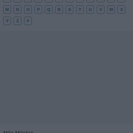
M
N
O
P
Q
R
S
T
U
V
W
X
Y
Z
#
Más Música