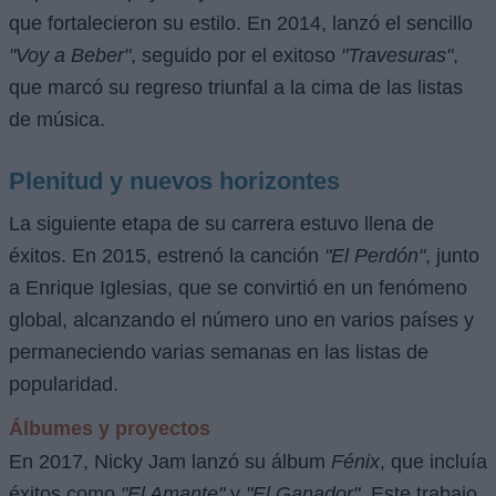
que fortalecieron su estilo. En 2014, lanzó el sencillo
"Voy a Beber"
, seguido por el exitoso
"Travesuras"
,
que marcó su regreso triunfal a la cima de las listas
de música.
Plenitud y nuevos horizontes
La siguiente etapa de su carrera estuvo llena de
éxitos. En 2015, estrenó la canción
"El Perdón"
, junto
a Enrique Iglesias, que se convirtió en un fenómeno
global, alcanzando el número uno en varios países y
permaneciendo varias semanas en las listas de
popularidad.
Álbumes y proyectos
En 2017, Nicky Jam lanzó su álbum
Fénix
, que incluía
éxitos como
"El Amante"
y
"El Ganador"
. Este trabajo