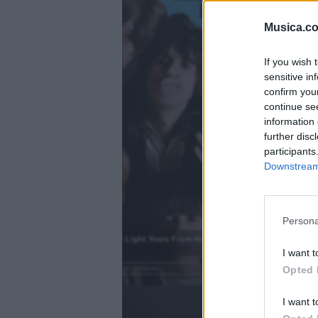
fil
fil
Musica.c
If you wish 
sensitive in
confirm you
continue se
information 
further disc
participants
Downstream 
)
Persona
2000 Light Years From Home
.
I want t
Opted 
Añadir un comentario ...
I want t