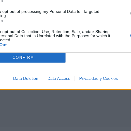
In
to opt-out of processing my Personal Data for Targeted
ing.
In
I
J
K
L
M
N
O
P
Q
R
S
T
o opt-out of Collection, Use, Retention, Sale, and/or Sharing
ersonal Data that Is Unrelated with the Purposes for which it
lected.
Out
CONFIRM
Data Deletion
Data Access
Privacidad y Cookies