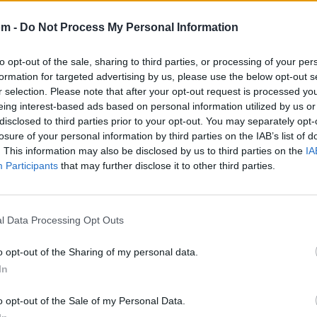
om -
Do Not Process My Personal Information
to opt-out of the sale, sharing to third parties, or processing of your per
formation for targeted advertising by us, please use the below opt-out s
r selection. Please note that after your opt-out request is processed y
eing interest-based ads based on personal information utilized by us or
disclosed to third parties prior to your opt-out. You may separately opt-
losure of your personal information by third parties on the IAB’s list of
. This information may also be disclosed by us to third parties on the
IA
Participants
that may further disclose it to other third parties.
l Data Processing Opt Outs
🪐🚀 Canciones para Ver las Estrellas:
Psicodelia y Space Rock 🎸✨
o opt-out of the Sharing of my personal data.
🌌🚀 Viaje intergaláctico: la mejor selección de
psicodelia, space rock y atmósferas cósmicas para
In
tus noches de astronomía. 🪐🎸 Desconecta, mira
al firmamento y siente la gravedad cero. 💾 ¡Guarda
esta colección para tu próxima noche estrellada!
o opt-out of the Sale of my Personal Data.
Añadir un comentario ...
✨⭐