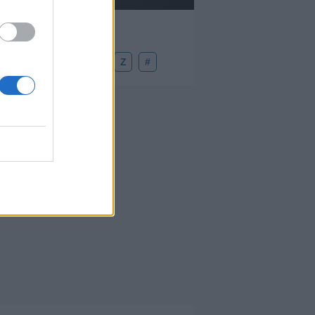
U
V
W
X
Y
Z
#