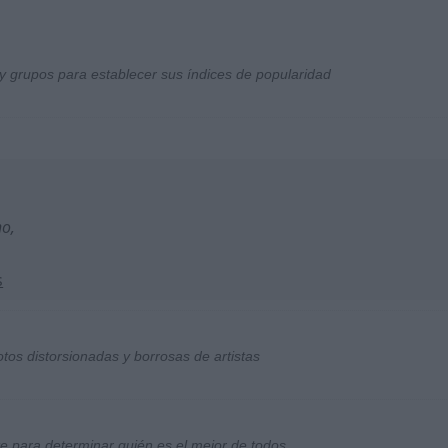
y grupos para establecer sus índices de popularidad
no,
s
otos distorsionadas y borrosas de artistas
ste para determinar quién es el mejor de todos