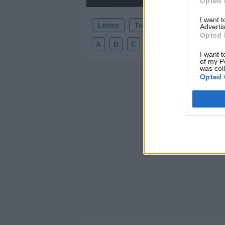
Opted 
I want 
Letras
Top Artistas
Playlists
Advertis
Opted 
A
B
C
D
E
F
G
H
I want t
of my P
was col
Opted 