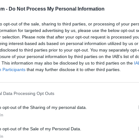
om -
Do Not Process My Personal Information
to opt-out of the sale, sharing to third parties, or processing of your per
formation for targeted advertising by us, please use the below opt-out s
r selection. Please note that after your opt-out request is processed y
eing interest-based ads based on personal information utilized by us or
disclosed to third parties prior to your opt-out. You may separately opt-
losure of your personal information by third parties on the IAB’s list of
. This information may also be disclosed by us to third parties on the
IA
Participants
that may further disclose it to other third parties.
l Data Processing Opt Outs
🪐🚀 Canciones para Ver las Estrellas:
Psicodelia y Space Rock 🎸✨
🌌🚀 Viaje intergaláctico: la mejor selección de
o opt-out of the Sharing of my personal data.
psicodelia, space rock y atmósferas cósmicas para
In
tus noches de astronomía. 🪐🎸 Desconecta, mira
al firmamento y siente la gravedad cero. 💾 ¡Guarda
esta colección para tu próxima noche estrellada!
o opt-out of the Sale of my Personal Data.
Añadir un comentario ...
✨⭐
In