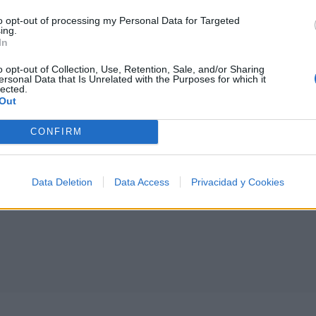
to opt-out of processing my Personal Data for Targeted
ing.
In
I
J
K
L
M
N
O
P
Q
R
S
T
o opt-out of Collection, Use, Retention, Sale, and/or Sharing
ersonal Data that Is Unrelated with the Purposes for which it
lected.
Out
CONFIRM
Data Deletion
Data Access
Privacidad y Cookies