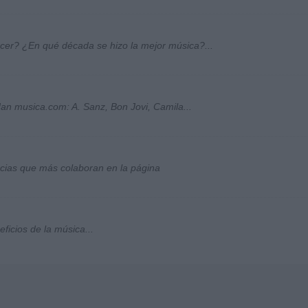
ocer? ¿En qué década se hizo la mejor música?...
an musica.com: A. Sanz, Bon Jovi, Camila...
socias que más colaboran en la página
ficios de la música...