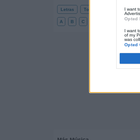
I want 
Letras
Top Artistas
Playlists
Advertis
Opted 
A
B
C
D
E
F
G
H
I want t
of my P
was col
Opted 
Más Música