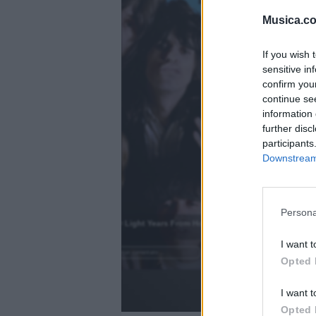
Musica.c
If you wish 
sensitive in
confirm you
continue se
information 
further disc
participants
Downstream 
)
Persona
2000 Light Years From Home
.
I want t
Añadir un comentario ...
Opted 
I want t
Opted 