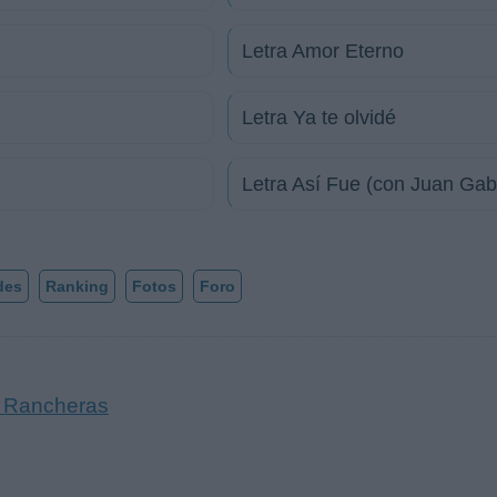
Letra Amor Eterno
Letra Ya te olvidé
Letra Así Fue (con Juan Gabr
des
Ranking
Fotos
Foro
s Rancheras