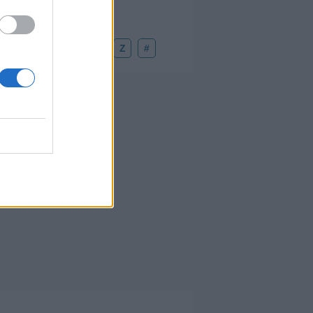
U
V
W
X
Y
Z
#