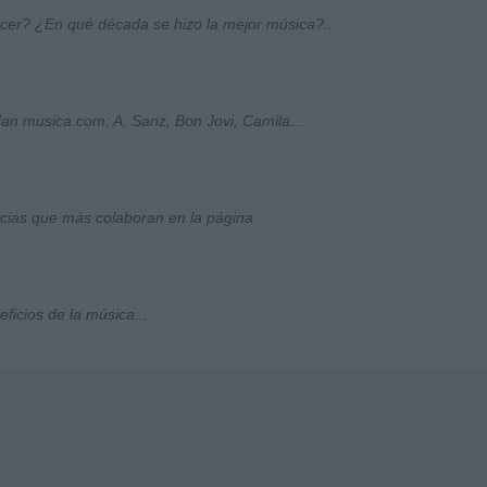
ocer? ¿En qué década se hizo la mejor música?...
an musica.com: A. Sanz, Bon Jovi, Camila...
socias que más colaboran en la página
ficios de la música...