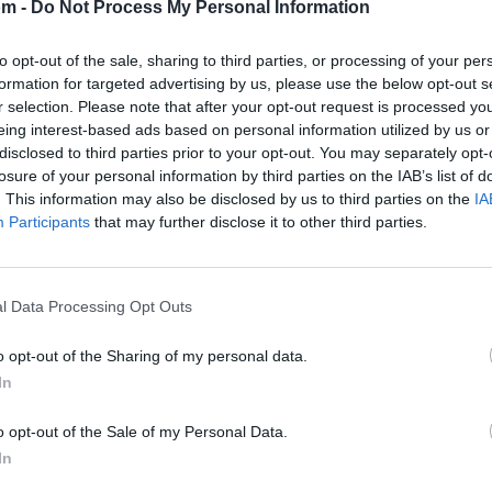
om -
Do Not Process My Personal Information
to opt-out of the sale, sharing to third parties, or processing of your per
formation for targeted advertising by us, please use the below opt-out s
r selection. Please note that after your opt-out request is processed y
eing interest-based ads based on personal information utilized by us or
disclosed to third parties prior to your opt-out. You may separately opt-
losure of your personal information by third parties on the IAB’s list of
. This information may also be disclosed by us to third parties on the
IA
Participants
that may further disclose it to other third parties.
🪐🚀 Canciones para Ver las Estrellas:
Psicodelia y Space Rock 🎸✨
🌌🚀 Viaje intergaláctico: la mejor selección de
psicodelia, space rock y atmósferas cósmicas para
l Data Processing Opt Outs
tus noches de astronomía. 🪐🎸 Desconecta, mira
al firmamento y siente la gravedad cero. 💾 ¡Guarda
esta colección para tu próxima noche estrellada!
Añadir un comentario ...
o opt-out of the Sharing of my personal data.
✨⭐
In
o opt-out of the Sale of my Personal Data.
In
I
J
K
L
M
N
O
P
Q
R
S
T