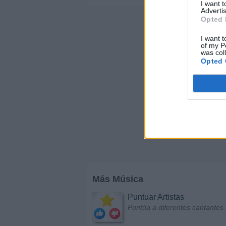
I want 
Advertis
Opted 
I want t
of my P
was col
Opted 
Más Música
Puntuar Artistas
Puntúa a diferentes cantantes 