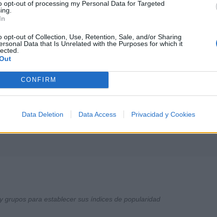
to opt-out of processing my Personal Data for Targeted
ing.
In
o opt-out of Collection, Use, Retention, Sale, and/or Sharing
ersonal Data that Is Unrelated with the Purposes for which it
lected.
Out
CONFIRM
Data Deletion
Data Access
Privacidad y Cookies
y grupos para establecer sus índices de popularidad