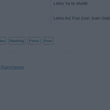
Letra Ya te olvidé
Letra Así Fue (con Juan Gabr
des
Ranking
Fotos
Foro
s Rancheras