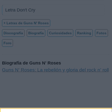
Letra Don't Cry
+ Letras de Guns N' Roses
Discografía
Biografía
Curiosidades
Ranking
Fotos
Foro
Biografía de Guns N' Roses
Guns N' Roses: La rebelión y gloria del rock n' roll