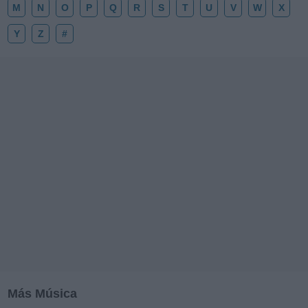
M
N
O
P
Q
R
S
T
U
V
W
X
Y
Z
#
Más Música