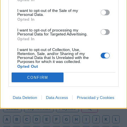
I want to opt-out of the Sale of my
Personal Data.
Opted In
I want to opt-out of processing my
Personal Data for Targeted Advertising.
Opted In
I want to opt-out of Collection, Use,
Retention, Sale, and/or Sharing of my
Personal Data that Is Unrelated with the
🪐🚀 Canciones para Ver las Estrellas:
Purposes for which it was collected.
Psicodelia y Space Rock 🎸✨
Opted Out
🌌🚀 Viaje intergaláctico: la mejor selección de
psicodelia, space rock y atmósferas cósmicas para
CONFIRM
tus noches de astronomía. 🪐🎸 Desconecta, mira
al firmamento y siente la gravedad cero. 💾 ¡Guarda
esta colección para tu próxima noche estrellada!
Añadir un comentario ...
✨⭐
Data Deletion
Data Access
Privacidad y Cookies
Letras
Top Artistas
Playlists
A
B
C
D
E
F
G
H
I
J
K
L