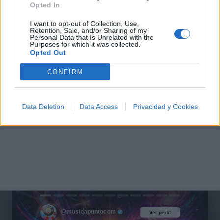
Opted In
Guns N' Roses: La rebelión y gloria del rock n' roll
I want to opt-out of Collection, Use,
Retention, Sale, and/or Sharing of my
Personal Data that Is Unrelated with the
Purposes for which it was collected.
Opted Out
CONFIRM
Data Deletion
Data Access
Privacidad y Cookies
@musicapuntocom
Ver perfil
Ver perfil