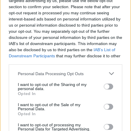
targeted advertising by us, please use the below opt-out
section to confirm your selection. Please note that after your
opt-out request is processed you may continue seeing
Letra You could be mine
interest-based ads based on personal information utilized by
us or personal information disclosed to third parties prior to
your opt-out. You may separately opt-out of the further
Letra Sweet Child O' Mine (en español)
disclosure of your personal information by third parties on the
IAB’s list of downstream participants. This information may
also be disclosed by us to third parties on the
IAB’s List of
Letra November Rain (en español)
Downstream Participants
that may further disclose it to other
third parties.
Letra Don't Cry
Personal Data Processing Opt Outs
+ Letras de Guns N' Roses
I want to opt-out of the Sharing of my
personal data.
Opted In
Discografía
Biografía
Curiosidades
Ranking
Fotos
I want to opt-out of the Sale of my
Foro
Personal Data.
Opted In
I want to opt-out of processing my
Personal Data for Targeted Advertising.
Biografía de Guns N' Roses