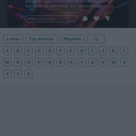
psicodelia, space rock y atmósferas cósmicas para
tus noches de astronomía. 🪐🎸 Desconecta, mira
al firmamento y siente la gravedad cero. 💾 ¡Guarda
esta colección para tu próxima noche estrellada!
Añadir un comentario ...
✨⭐
Letras
Top Artistas
Playlists
A
B
C
D
E
F
G
H
I
J
K
L
M
N
O
P
Q
R
S
T
U
V
W
X
Y
Z
#