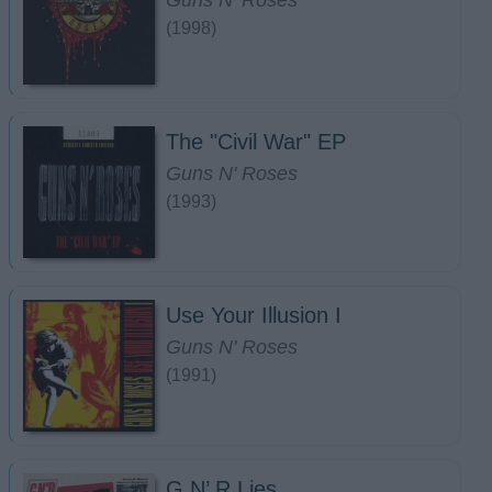
Guns N' Roses
(1998)
The "Civil War" EP
Guns N' Roses
(1993)
Use Your Illusion I
Guns N' Roses
(1991)
G N’ R Lies