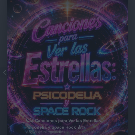
🪐🚀 Canciones para Ver las Estrellas:
Psicodelia y Space Rock 🎸✨
🌌🚀 Viaje intergaláctico: la mejor selección de