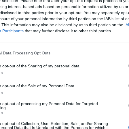
r selection. Please note that after your opt-out request is processed y
🪐🚀 Canciones para Ver las Estrellas:
eing interest-based ads based on personal information utilized by us or
Psicodelia y Space Rock 🎸✨
disclosed to third parties prior to your opt-out. You may separately opt-
🌌🚀 Viaje intergaláctico: la mejor selección de
losure of your personal information by third parties on the IAB’s list of
psicodelia, space rock y atmósferas cósmicas para
. This information may also be disclosed by us to third parties on the
IA
tus noches de astronomía. 🪐🎸 Desconecta, mira
Participants
that may further disclose it to other third parties.
al firmamento y siente la gravedad cero. 💾 ¡Guarda
esta colección para tu próxima noche estrellada!
Añadir un comentario ...
✨⭐
l Data Processing Opt Outs
o opt-out of the Sharing of my personal data.
I
J
K
L
M
N
O
P
Q
R
S
T
In
o opt-out of the Sale of my Personal Data.
In
to opt-out of processing my Personal Data for Targeted
ing.
In
o opt-out of Collection, Use, Retention, Sale, and/or Sharing
ersonal Data that Is Unrelated with the Purposes for which it