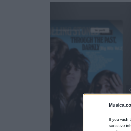
@musicapuntocom
Ver perfil
Ver perfil
fil
fil
Musica.c
If you wish 
sensitive in
)