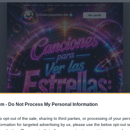
@musicapuntocom
Ver perfil
Ver perfil
om -
Do Not Process My Personal Information
to opt-out of the sale, sharing to third parties, or processing of your per
formation for targeted advertising by us, please use the below opt-out s