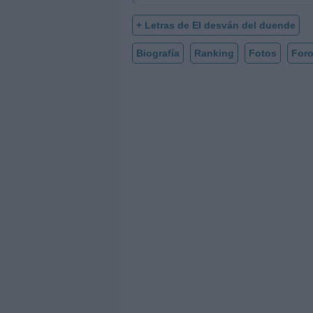
+ Letras de El desván del duende
Biografía
Ranking
Fotos
For