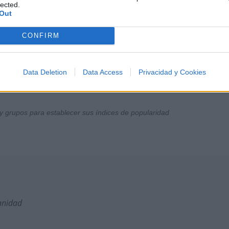
lected.
Out
CONFIRM
Data Deletion
Data Access
Privacidad y Cookies
y grupos para establecer sus índices de popularidad
anidad