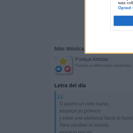
was col
Opted 
Más Música
Puntuar Artistas
Puntúa a diferentes cantantes 
Letra del día
Si quiero un cielo nuevo,
empiezo yo primero
y elevo una alabanza hacia la hum
Para cambiar el mundo,
empiezo por mí...