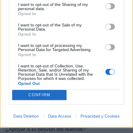
I want to opt-out of the Sharing of my
personal data.
Letra Trece
Opted In
I want to opt-out of the Sale of my
Letra Pa' mi rumba
Personal Data.
Opted In
I want to opt-out of processing my
Letra Nuestra Historia
Personal Data for Targeted Advertising.
Opted In
+ Letras de El desvan del duende
I want to opt-out of Collection, Use,
Retention, Sale, and/or Sharing of my
Biografía
Ranking
Fotos
Foro
Personal Data that Is Unrelated with the
Purposes for which it was collected.
Opted Out
CONFIRM
Ranking de El desvan del duende
El desvan del duende
no está entre los 500
Data Deletion
Data Access
Privacidad y Cookies
artistas más apoyados y visitados de esta semana.
¿Apoyar a El desvan del duende?