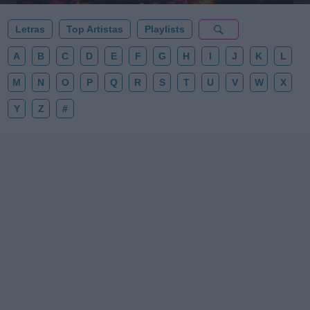
Letras
Top Artistas
Playlists
A
B
C
D
E
F
G
H
I
J
K
L
M
N
O
P
Q
R
S
T
U
V
W
X
Y
Z
#