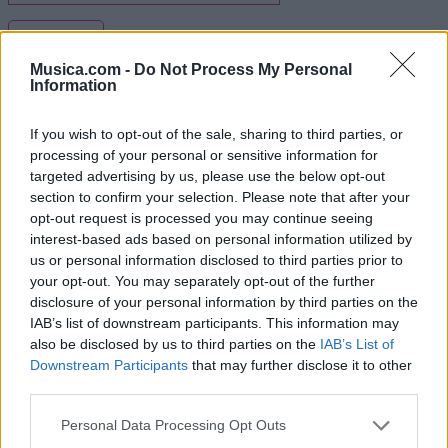
Imprimir letra
* Letra añadida por
charlicc
Musica.com -
Do Not Process My Personal
Information
If you wish to opt-out of the sale, sharing to third parties, or
+ El desvan del duende
processing of your personal or sensitive information for
targeted advertising by us, please use the below opt-out
Letra Macetas de Colores
section to confirm your selection. Please note that after your
opt-out request is processed you may continue seeing
interest-based ads based on personal information utilized by
Letra A tu lado
us or personal information disclosed to third parties prior to
your opt-out. You may separately opt-out of the further
disclosure of your personal information by third parties on the
Letra La niña buena
IAB’s list of downstream participants. This information may
also be disclosed by us to third parties on the
IAB’s List of
Letra A volar
Downstream Participants
that may further disclose it to other
third parties.
Letra Olvido y Traición
Personal Data Processing Opt Outs