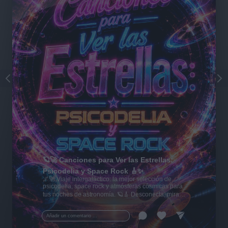
🪐🚀 Canciones para Ver las Estrellas:
Psicodelia y Space Rock 🎸✨
🌌🚀 Viaje intergaláctico: la mejor selección de
psicodelia, space rock y atmósferas cósmicas para
tus noches de astronomía. 🪐🎸 Desconecta, mira
al firmamento y siente la gravedad cero. 💾 ¡Guarda
esta colección para tu próxima noche estrellada!
Añadir un comentario ...
✨⭐