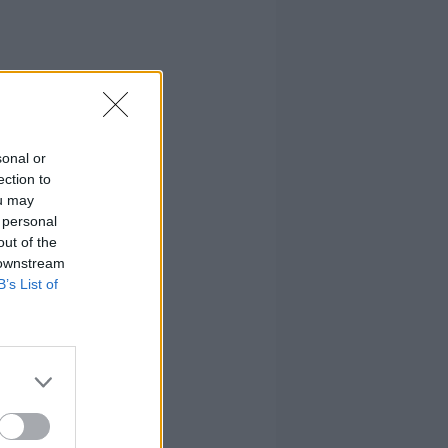
sonal or
ection to
ou may
 personal
out of the
e
 downstream
B’s List of
os,
 fui,