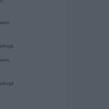
s,
.
ares,
adrugá.
ares,
madrugá