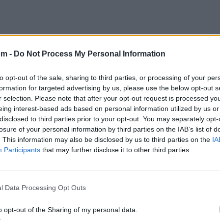
om -
Do Not Process My Personal Information
to opt-out of the sale, sharing to third parties, or processing of your per
formation for targeted advertising by us, please use the below opt-out s
r selection. Please note that after your opt-out request is processed y
eing interest-based ads based on personal information utilized by us or
disclosed to third parties prior to your opt-out. You may separately opt-
Pasa la vida, pasa, quedan tus labios pa arrepentirs
losure of your personal information by third parties on the IAB’s list of
lejos de cicatrices donde el olvido nos olvidó.
. This information may also be disclosed by us to third parties on the
IA
Participants
that may further disclose it to other third parties.
jo la fina sombra que enreda al mundo nos cobijam
girando bajo un cielo cansado de perdonar.
l Data Processing Opt Outs
 batir una ola guiñan farolas que me recuerdan quién
o opt-out of the Sharing of my personal data.
ansias de libertad entre palomas