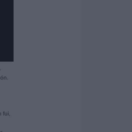
.
ón.
 fui,