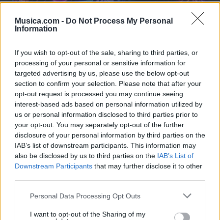
Musica.com -
Do Not Process My Personal
Information
If you wish to opt-out of the sale, sharing to third parties, or
processing of your personal or sensitive information for
targeted advertising by us, please use the below opt-out
section to confirm your selection. Please note that after your
opt-out request is processed you may continue seeing
interest-based ads based on personal information utilized by
us or personal information disclosed to third parties prior to
your opt-out. You may separately opt-out of the further
🪐🚀 Canciones para Ver las Estrellas:
disclosure of your personal information by third parties on the
Psicodelia y Space Rock 🎸✨
IAB’s list of downstream participants. This information may
🌌🚀 Viaje intergaláctico: la mejor selección de
also be disclosed by us to third parties on the
IAB’s List of
psicodelia, space rock y atmósferas cósmicas para
Downstream Participants
that may further disclose it to other
tus noches de astronomía. 🪐🎸 Desconecta, mira
al firmamento y siente la gravedad cero. 💾 ¡Guarda
third parties.
esta colección para tu próxima noche estrellada!
Añadir un comentario ...
✨⭐
Personal Data Processing Opt Outs
I want to opt-out of the Sharing of my
Letras
Top Artistas
Playlists