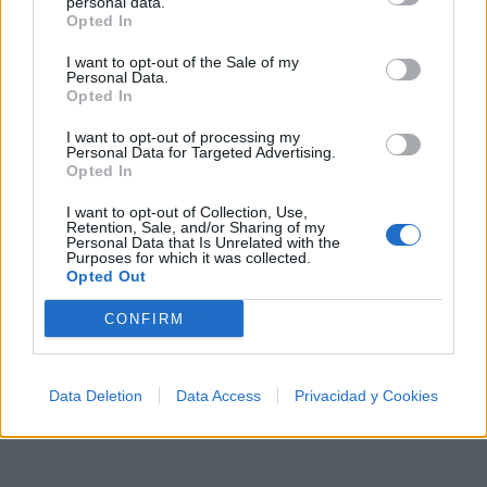
personal data.
Opted In
A
B
C
D
E
F
G
H
I
J
K
L
I want to opt-out of the Sale of my
Personal Data.
M
N
O
P
Q
R
S
T
U
V
W
X
Opted In
Y
Z
#
I want to opt-out of processing my
Personal Data for Targeted Advertising.
Opted In
I want to opt-out of Collection, Use,
Retention, Sale, and/or Sharing of my
Personal Data that Is Unrelated with the
Purposes for which it was collected.
Opted Out
CONFIRM
Data Deletion
Data Access
Privacidad y Cookies