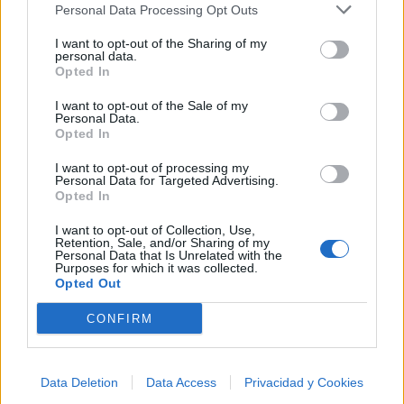
'Te regalo una cancion'
Personal Data Processing Opt Outs
I want to opt-out of the Sharing of my
Comentarios (1)
personal data.
Opted In
I want to opt-out of the Sale of my
Personal Data.
Opted In
@musicapuntocom
Ver perfil
Ver perfil
I want to opt-out of processing my
Personal Data for Targeted Advertising.
Opted In
I want to opt-out of Collection, Use,
Retention, Sale, and/or Sharing of my
Personal Data that Is Unrelated with the
Purposes for which it was collected.
Opted Out
CONFIRM
Data Deletion
Data Access
Privacidad y Cookies