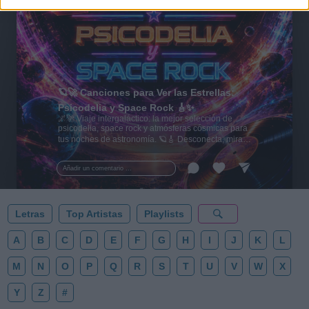
🪐🚀 Canciones para Ver las Estrellas:
Psicodelia y Space Rock 🎸✨
🌌🚀 Viaje intergaláctico: la mejor selección de
psicodelia, space rock y atmósferas cósmicas para
tus noches de astronomía. 🪐🎸 Desconecta, mira
al firmamento y siente la gravedad cero. 💾 ¡Guarda
esta colección para tu próxima noche estrellada!
Añadir un comentario ...
✨⭐
Letras
Top Artistas
Playlists
A
B
C
D
E
F
G
H
I
J
K
L
M
N
O
P
Q
R
S
T
U
V
W
X
Y
Z
#