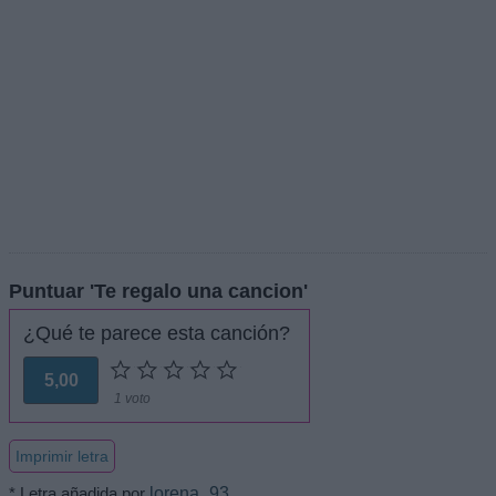
Puntuar 'Te regalo una cancion'
¿Qué te parece esta canción?
5,00
1 voto
Imprimir letra
* Letra añadida por
lorena_93