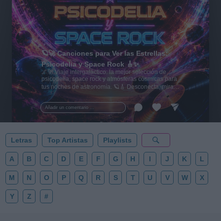
🪐🚀 Canciones para Ver las Estrellas:
Psicodelia y Space Rock 🎸✨
🌌🚀 Viaje intergaláctico: la mejor selección de
psicodelia, space rock y atmósferas cósmicas para
tus noches de astronomía. 🪐🎸 Desconecta, mira
al firmamento y siente la gravedad cero. 💾 ¡Guarda
esta colección para tu próxima noche estrellada!
Añadir un comentario ...
✨⭐
Letras
Top Artistas
Playlists
A
B
C
D
E
F
G
H
I
J
K
L
M
N
O
P
Q
R
S
T
U
V
W
X
Y
Z
#