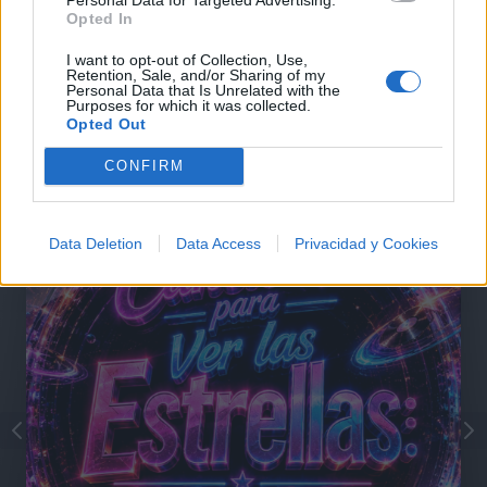
Opted In
Comentarios (1)
I want to opt-out of Collection, Use,
Retention, Sale, and/or Sharing of my
Personal Data that Is Unrelated with the
Purposes for which it was collected.
Opted Out
@musicapuntocom
Ver perfil
Ver perfil
CONFIRM
Data Deletion
Data Access
Privacidad y Cookies