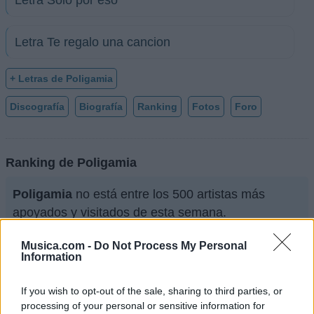
Letra Te regalo una cancion
+ Letras de Poligamia
Discografía
Biografía
Ranking
Fotos
Foro
Ranking de Poligamia
Poligamia
no está entre los 500 artistas más
apoyados y visitados de esta semana.
¿Apoyar a Poligamia?
Musica.com -
Do Not Process My Personal
Information
2
0
If you wish to opt-out of the sale, sharing to third parties, or
processing of your personal or sensitive information for
Ranking de Poligamia
TOP Música